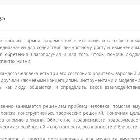
з»
изнанной формой современной психологии, и в то же врем
едназначен для содействия личностному росту и изменениям
я обретения благополучия и для того, чтобы помочь людя
спектах жизни.
каждого человека есть три эго-состояния: родитель, взрослый 
 с другими ключевыми концепциями, инструментами и моделям
ь, как люди общаются, и определить, какое взаимодействи
твенно занимается решением проблем человека, помогая ем
поиска конструктивных, творческих решений. Конечная цел
автономию в жизни. Обретение независимости подразумевае
еских способностей – спонтанности, осознанности и близости.
 терапия, а занятия предназначены для изучения личност