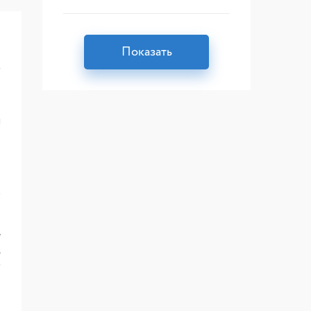
Показать
я
.
м
и
и
е
у
ь
т
и