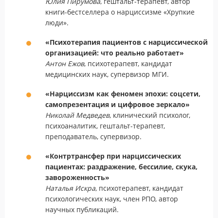
Юлия Пирумова
, гештальт-терапевт, автор
книги-бестселлера о нарциссизме «Хрупкие
люди».
«Психотерапия пациентов с нарциссической
организацией: что реально работает»
Антон Ежов
, психотерапевт, кандидат
медицинских наук, супервизор МГИ.
«Нарциссизм как феномен эпохи: соцсети,
самопрезентация и цифровое зеркало»
Николай Медведев
, клинический психолог,
психоаналитик, гештальт-терапевт,
преподаватель, супервизор.
«Контртрансфер при нарциссических
пациентах: раздражение, бессилие, скука,
завороженность»
Наталья Искра
, психотерапевт, кандидат
психологических наук, член РПО, автор
научных публикаций.