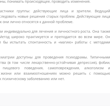
роны, понимать происходящее, проводить изменения.
частники группы: действующие лица и зрители. Ведущи
сследовать новые решения старых проблем. Действующие лиц
ак они лично относятся к данной проблеме.
ли индивидуально для лечения и личностного роста. Она такж
Метод широко практикуется и преподается во всем мире. О
ел бы испытать спонтанность и «магию» работы с методам
хиатрии доступны для проведения психодрамы. Типичным
а (в том числе лекарственно-устойчивая депрессия), фобии
ва пищевого поведения, самоповреждения, алкоголизм 
е жизни или взаимоотношениях можно решить с помощь
 к психическому заболеванию или нет.