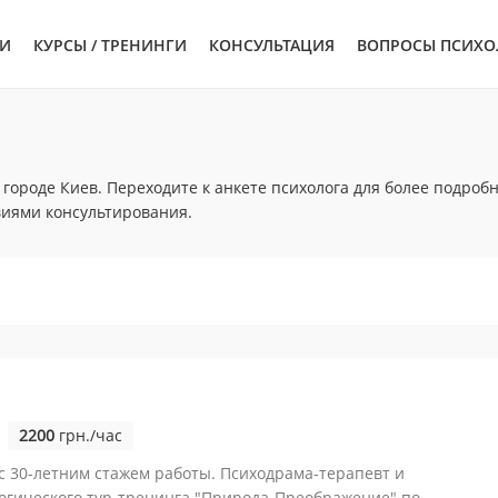
ЬИ
КУРСЫ / ТРЕНИНГИ
КОНСУЛЬТАЦИЯ
ВОПРОСЫ ПСИХО
городе Киев. Переходите к анкете психолога для более подроб
виями консультирования.
2200
грн./час
с 30-летним стажем работы. Психодрама-терапевт и
огического тур-тренинга "Природа-Преображение" по