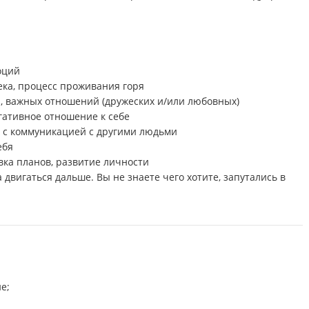
.
оций
ека, процесс проживания горя
, важных отношений (дружеских и/или любовных)
гативное отношение к себе
 с коммуникацией с другими людьми
ебя
вка планов, развитие личности
 двигаться дальше. Вы не знаете чего хотите, запутались в
е;