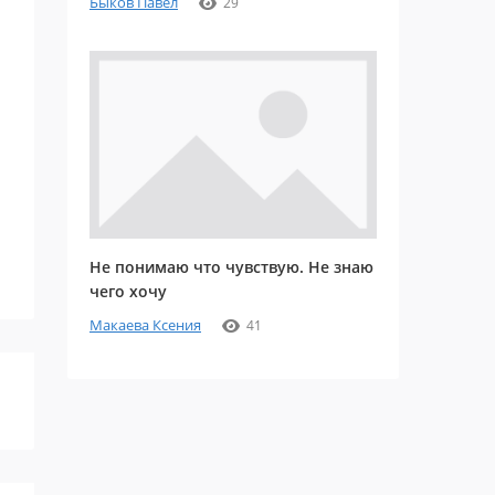
Быков Павел
29
Не понимаю что чувствую. Не знаю
чего хочу
Макаева Ксения
41