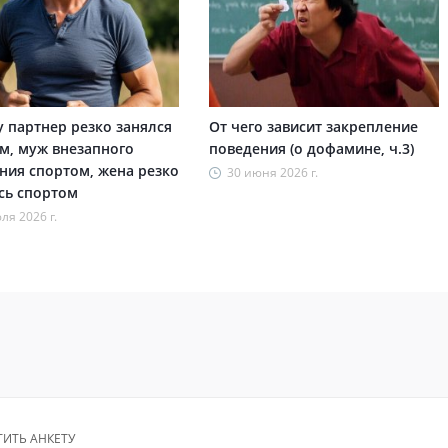
 партнер резко занялся
От чего зависит закрепление
м, муж внезапного
поведения (о дофамине, ч.3)
ния спортом, жена резко
30 июня 2026 г.
сь спортом
ля 2026 г.
ТИТЬ АНКЕТУ