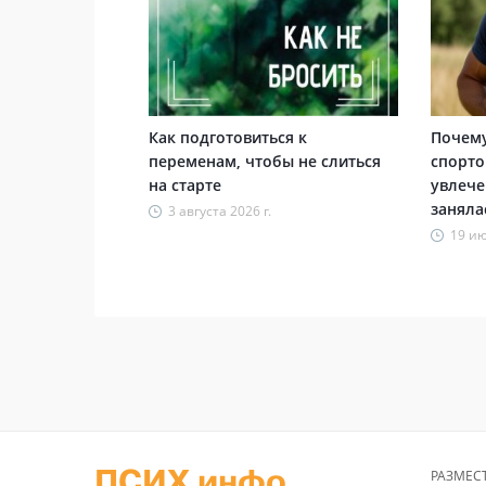
Как подготовиться к
Почему
переменам, чтобы не слиться
спорто
на старте
увлече
заняла
3 августа 2026 г.
19 ию
ПСИХ инфо
РАЗМЕС