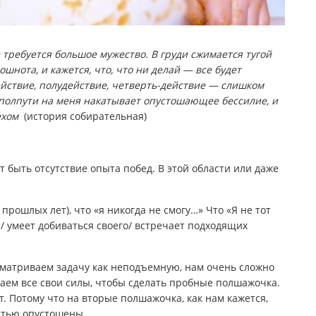
е требуется большое мужество. В груди сжимается тугой
шнота, и кажется, что, что ни делай — все будет
йствие, полудействие, четверть-действие — слишком
а полпути на меня накатывает опустошающее бессилие, и
ехом
(история собирательная)
 быть отсутствие опыта побед. В этой области или даже
прошлых лет), что «я никогда не смогу…» Что «Я не тот
/ умеет добиваться своего/ встречает подходящих
сматриваем задачу как неподъемную, нам очень сложно
ираем все свои силы, чтобы сделать пробные полшажочка.
. Потому что на вторые полшажочка, как нам кажется,
стью опустошены.