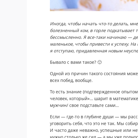
Иногда, чтобы начать что-то делать, мн
болезненный ком, в горле подкатывает то
бессмысленно. Я все-таки начинаю — де
маленькое, чтобы привести к успеху. Н
я отступаю, придавленная новым неусп
Бывало с вами такое? 🙂
Одной из причин такого состояния может
всех побед, вообще.
То есть знание (подтвержденное опытом 
человек, который»… шарит в математике
мужчин/ свое подставьте сами…
Если — где-то в глубине души — мы рас
уговорить себя, что это не так. Мы соб
И часто даже неважно, успешные или нет
нужно столько же сил — а мы уже полно