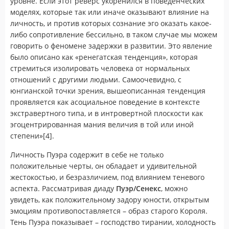
уровне. Если этот реверс укоренился в поведенческих
моделях, которые так или иначе оказывают влияние на
личность, и против которых сознание эго оказать какое-
либо сопротивление бессильно, в таком случае мы можем
говорить о феномене задержки в развитии. Это явление
было описано как «ренегатская тенденция», которая
стремиться изолировать человека от нормальных
отношений с другими людьми. Самоочевидно, с
юнгианской точки зрения, вышеописанная тенденция
проявляется как асоциальное поведение в контексте
экстравертного типа, и в интровертной плоскости как
эгоцентрированная мания величия в той или иной
степени»[4].
Личность Пуэра содержит в себе не только
положительные черты, он обладает и удивительной
жестокостью, и безразличием, под влиянием теневого
аспекта. Рассматривая диаду
Пуэр/Сенекс
, можно
увидеть, как положительному задору юности, открытым
эмоциям противопоставляется – образ старого Короля.
Тень Пуэра показывает – господство тирании, холодность