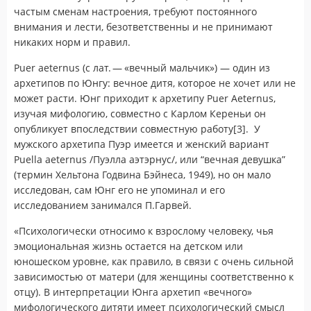
частым сменам настроения, требуют постоянного
внимания и лести, безответственны и не принимают
никаких норм и правил.
Puer aeternus (с лат. — «вечный мальчик») — один из
архетипов по Юнгу: вечное дитя, которое не хочет или не
может расти. Юнг приходит к архетипу Puer Aeternus,
изучая мифологию, совместно с Карлом Кереньи он
опубликует впоследствии совместную работу[3]. У
мужского архетипа Пуэр имеется и женский вариант
Puella aeternus /Пуэлла аэтэрнус/, или “вечная девушка”
(термин Хельтона Годвина Бэйнеса, 1949), но он мало
исследован, сам Юнг его не упоминал и его
исследованием занимался П.Гарвей.
«Психологически относимо к взрослому человеку, чья
эмоциональная жизнь остается на детском или
юношеском уровне, как правило, в связи с очень сильной
зависимостью от матери (для женщины соответственно к
отцу). В интерпретации Юнга архетип «вечного»
мифологического дитяти имеет психологический смысл