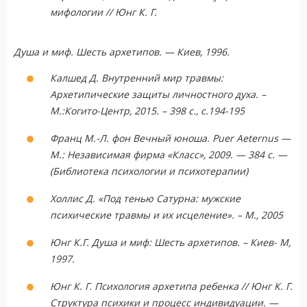
мифологии // Юнг К. Г.
Душа и миф. Шесть архетипов. — Киев, 1996.
Калшед Д. Внутренний мир травмы:
Архетипические защиты личностного духа. –
М.:Когито-Центр, 2015. – 398 с., с.194-195
Франц М.-Л. фон Вечный юноша. Puer Aeternus —
М.: Независимая фирма «Класс», 2009. — 384 с. —
(Библиотека психологии и психотерапии)
Холлис Д. «Под тенью Сатурна: мужские
психические травмы и их исцеление». – М., 2005
Юнг К.Г. Душа и миф: Шесть архетипов. – Киев- М,
1997.
Юнг К. Г. Психология архетипа ребенка // Юнг К. Г.
Структура психики и процесс индивидуации. —