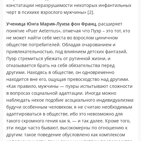
констатации неразрушимости некоторых инфантильных
черт в психике взрослого мужчины» [2].
Ученица Юнга Мария-Луиза фон Франц
, расширяет
понятие «Puer Aeternus», отмечая что Пуэр – это тот, кто
не может найти себе места во взрослом циничном
обществе потребителей. Обладая очарованием и
привлекательностью, под влиянием детских фантазий,
Пуэр стремиться убежать от рутинной жизни, и
отказывается брать на себя обязательства перед
другими. Находясь в обществе, он одновременно
находится вне его, ощущая превосходство над другими.
«Как правило, мужчины — пуэры испытывают сложности
в вопросах социальной адаптации. Иногда можно
наблюдать некое подобие асоциального индивидуализма:
будучи особенным человеком, я не считаю необходимым
адаптироваться в обществе, ибо это невозможно для
такого скромного гения как я, — и так далее. Кроме того,
эти люди часто бывают, высокомерны по отношению к
другим: такое поведение обусловлено как комплексом