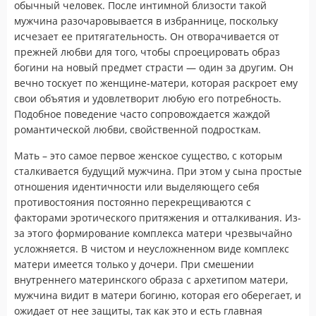
обычный человек. После интимной близости такой
мужчина разочаровывается в избраннице, поскольку
исчезает ее притягательность. Он отворачивается от
прежней любви для того, чтобы спроецировать образ
богини на новый предмет страсти — один за другим. Он
вечно тоскует по женщине-матери, которая раскроет ему
свои объятия и удовлетворит любую его потребность.
Подобное поведение часто сопровождается жаждой
романтической любви, свойственной подросткам.
Мать – это самое первое женское существо, с которым
сталкивается будущий мужчина. При этом у сына простые
отношения идентичности или выделяющего себя
противостояния постоянно перекрещиваются с
факторами эротического притяжения и отталкивания. Из-
за этого формирование комплекса матери чрезвычайно
усложняется. В чистом и неусложненном виде комплекс
матери имеется только у дочери. При смешении
внутреннего материнского образа с архетипом матери,
мужчина видит в матери богиню, которая его оберегает, и
ожидает от нее защиты, так как это и есть главная