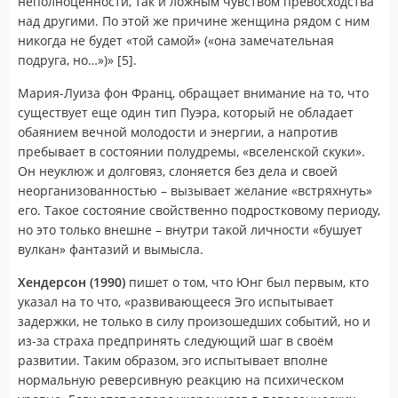
неполноценности, так и ложным чувством превосходства
над другими. По этой же причине женщина рядом с ним
никогда не будет «той самой» («она замечательная
подруга, но…»)» [5].
Мария-Луиза фон Франц, обращает внимание на то, что
существует еще один тип Пуэра, который не обладает
обаянием вечной молодости и энергии, а напротив
пребывает в состоянии полудремы, «вселенской скуки».
Он неуклюж и долговяз, слоняется без дела и своей
неорганизованностью – вызывает желание «встряхнуть»
его. Такое состояние свойственно подростковому периоду,
но это только внешне – внутри такой личности «бушует
вулкан» фантазий и вымысла.
Хендерсон (1990)
пишет о том, что Юнг был первым, кто
указал на то что, «развивающееся Эго испытывает
задержки, не только в силу произошедших событий, но и
из-за страха предпринять следующий шаг в своём
развитии. Таким образом, эго испытывает вполне
нормальную реверсивную реакцию на психическом