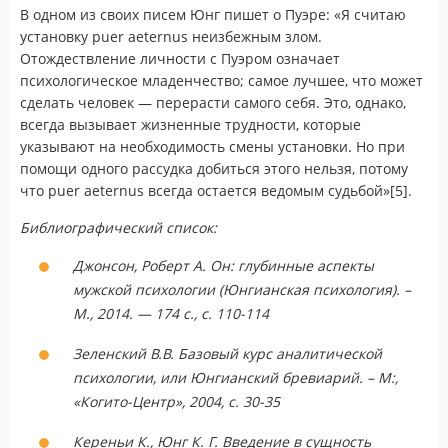
В одном из своих писем Юнг пишет о Пуэре: «Я считаю
установку puer aeternus неизбежным злом.
Отождествление личности с Пуэром означает
психологическое младенчество; самое лучшее, что может
сделать человек — перерасти самого себя. Это, однако,
всегда вызывает жизненные трудности, которые
указывают на необходимость смены установки. Но при
помощи одного рассудка добиться этого нельзя, потому
что puer aeternus всегда остается ведомым судьбой»[5].
Библиографический список:
Джонсон, Роберт А. Он: глубинные аспекты
мужской психологии (Юнгианская психология). –
М., 2014. — 174 с., с. 110-114
Зеленский В.В. Базовый курс аналитической
психологии, или Юнгианский бревиарий. – М:,
«Когито-Центр», 2004, с. 30-35
Кереньи К., Юнг К. Г. Введение в сущность