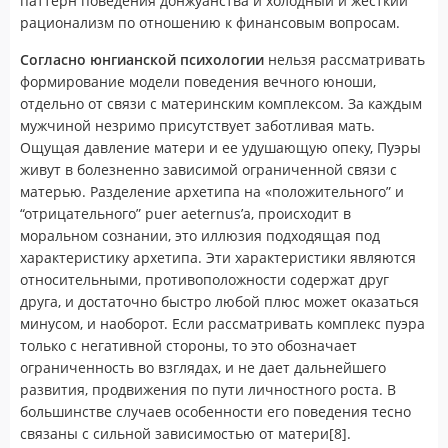
паттерн поведения донжуанства и холодный и жесткий
рационализм по отношению к финансовым вопросам.
Согласно юнгианской психологии
нельзя рассматривать
формирование модели поведения вечного юноши,
отдельно от связи с материнским комплексом. За каждым
мужчиной незримо присутствует заботливая мать.
Ощущая давление матери и ее удушающую опеку, Пуэры
живут в болезненно зависимой ограниченной связи с
матерью. Разделение архетипа на «положительного” и
“отрицательного” puer aeternus’а, происходит в
моральном сознании, это иллюзия подходящая под
характеристику архетипа. Эти характеристики являются
относительными, противоположности содержат друг
друга, и достаточно быстро любой плюс может оказаться
минусом, и наоборот. Если рассматривать комплекс пуэра
только с негативной стороны, то это обозначает
ограниченность во взглядах, и не дает дальнейшего
развития, продвижения по пути личностного роста. В
большинстве случаев особенности его поведения тесно
связаны с сильной зависимостью от матери[8].