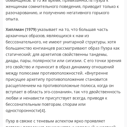
обманщиков. В то же время, привязанность Пуэра к
женщинам сомнительного поведения, приводит только к
разочарованию, и получению негативного горького
опыта.
Хиллман (1979)
указывает на то, что большая часть
архаичных образов, являющихся к нам из
бессознательного, не имеют унитарной структуры, хотя
большинство юнгианцев рассматривают образ Пуэра как
статический; для архетипов свойственны тандемы,
диады, пары, полярности или сигизии. С его точки зрения
это свойство и приносит в образ динамику отношений
между полюсами противоположностей. «Внутренне
присущее архетипу противоположение становится
расщеплением на противоположные полюса, когда он
вступает в область эго-сознания», так что двойственность
любви и ненависти присутствует всегда, приводя к
бессознательным повторам, спорам или
односторонности[4].
Пуэр в связке с теневым аспектом ярко проявляет