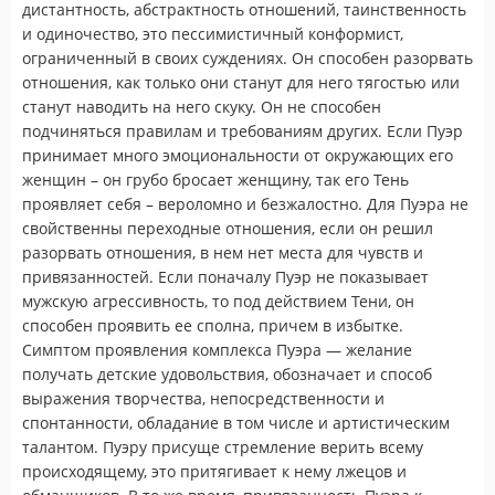
дистантность, абстрактность отношений, таинственность
и одиночество, это пессимистичный конформист,
ограниченный в своих суждениях. Он способен разорвать
отношения, как только они станут для него тягостью или
станут наводить на него скуку. Он не способен
подчиняться правилам и требованиям других. Если Пуэр
принимает много эмоциональности от окружающих его
женщин – он грубо бросает женщину, так его Тень
проявляет себя – вероломно и безжалостно. Для Пуэра не
свойственны переходные отношения, если он решил
разорвать отношения, в нем нет места для чувств и
привязанностей. Если поначалу Пуэр не показывает
мужскую агрессивность, то под действием Тени, он
способен проявить ее сполна, причем в избытке.
Симптом проявления комплекса Пуэра — желание
получать детские удовольствия, обозначает и способ
выражения творчества, непосредственности и
спонтанности, обладание в том числе и артистическим
талантом. Пуэру присуще стремление верить всему
происходящему, это притягивает к нему лжецов и