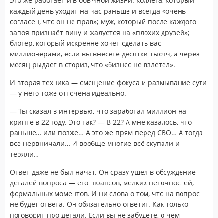
Это же работает и в обычной жизни: коллега, который
каждый день уходит на час раньше и всегда «очень
согласен, что он не прав»; муж, который после каждого
запоя признаёт вину и жалуется на «плохих друзей»;
блогер, который искренне хочет сделать вас
миллионерами, если вы внесёте десятки тысяч, а через
месяц рыдает в сториз, что «бизнес не взлетел».
И вторая техника — смещение фокуса и размывание сути
— у него тоже отточена идеально.
— Ты сказал в интервью, что заработал миллион на
крипте в 22 году. Это так? — В 22? А мне казалось, что
раньше… или позже… А это же прям перед СВО… А тогда
все нервничали… И вообще многие всё скупали и
теряли…
Ответ даже не был начат. Он сразу ушёл в обсуждение
деталей вопроса — его нюансов, мелких неточностей,
формальных моментов. И ни слова о том, что на вопрос
не будет ответа. Он обязательно ответит. Как только
поговорит про детали. Если вы не забудете, о чём