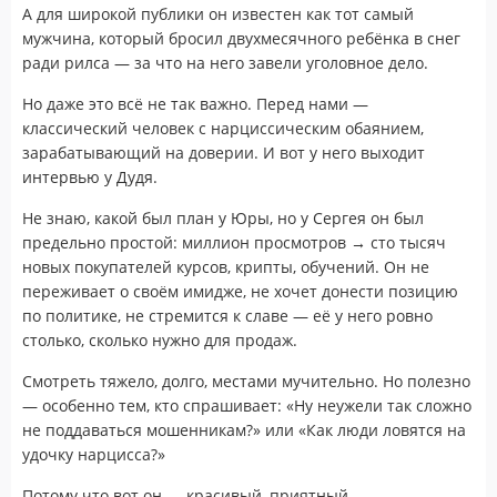
А для широкой публики он известен как тот самый
мужчина, который бросил двухмесячного ребёнка в снег
ради рилса — за что на него завели уголовное дело.
Но даже это всё не так важно. Перед нами —
классический человек с нарциссическим обаянием,
зарабатывающий на доверии. И вот у него выходит
интервью у Дудя.
Не знаю, какой был план у Юры, но у Сергея он был
предельно простой: миллион просмотров → сто тысяч
новых покупателей курсов, крипты, обучений. Он не
переживает о своём имидже, не хочет донести позицию
по политике, не стремится к славе — её у него ровно
столько, сколько нужно для продаж.
Смотреть тяжело, долго, местами мучительно. Но полезно
— особенно тем, кто спрашивает: «Ну неужели так сложно
не поддаваться мошенникам?» или «Как люди ловятся на
удочку нарцисса?»
Потому что вот он — красивый, приятный,