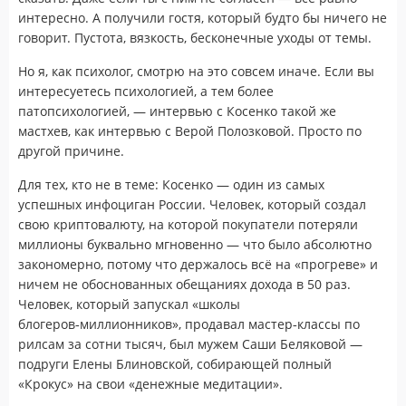
интересно. А получили гостя, который будто бы ничего не
говорит. Пустота, вязкость, бесконечные уходы от темы.
Но я, как психолог, смотрю на это совсем иначе. Если вы
интересуетесь психологией, а тем более
патопсихологией, — интервью с Косенко такой же
мастхев, как интервью с Верой Полозковой. Просто по
другой причине.
Для тех, кто не в теме: Косенко — один из самых
успешных инфоциган России. Человек, который создал
свою криптовалюту, на которой покупатели потеряли
миллионы буквально мгновенно — что было абсолютно
закономерно, потому что держалось всё на «прогреве» и
ничем не обоснованных обещаниях дохода в 50 раз.
Человек, который запускал «школы
блогеров‑миллионников», продавал мастер‑классы по
рилсам за сотни тысяч, был мужем Саши Беляковой —
подруги Елены Блиновской, собирающей полный
«Крокус» на свои «денежные медитации».