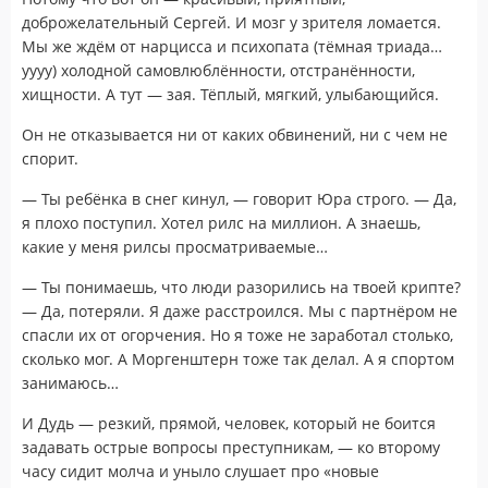
доброжелательный Сергей. И мозг у зрителя ломается.
Мы же ждём от нарцисса и психопата (тёмная триада…
уууу) холодной самовлюблённости, отстранённости,
хищности. А тут — зая. Тёплый, мягкий, улыбающийся.
Он не отказывается ни от каких обвинений, ни с чем не
спорит.
— Ты ребёнка в снег кинул, — говорит Юра строго. — Да,
я плохо поступил. Хотел рилс на миллион. А знаешь,
какие у меня рилсы просматриваемые…
— Ты понимаешь, что люди разорились на твоей крипте?
— Да, потеряли. Я даже расстроился. Мы с партнёром не
спасли их от огорчения. Но я тоже не заработал столько,
сколько мог. А Моргенштерн тоже так делал. А я спортом
занимаюсь…
И Дудь — резкий, прямой, человек, который не боится
задавать острые вопросы преступникам, — ко второму
часу сидит молча и уныло слушает про «новые