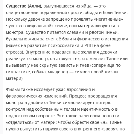
Существо (Алли),
вылупившееся из яйца, — это
олицетворение подавленной ярости, обиды и боли Тиньи.
Поскольку девочке запрещено проявлять «негативные»
чувства в «идеальной» семье, они материализуются в
монстра. Существо питается слезами и рвотой Тиньи,
буквально живя за счет её боли и физического истощения
(намёк на развитие психосоматики и РПП на фоне
стресса). Внутренние подавленные желания девочки
реализуется монстр, он атакует тех, кто мешает Тинье или
вызывает у неё скрытую зависть и гнев (соперница по
гимнастике, собака, младенец — символ новой жизни
матери).
Фильм также исследует ужас взросления и
физиологических изменений. Процесс превращения
монстра в двойника Тиньи символизирует потерю
контроля над собственным телом и идентичностью в
подростковом возрасте. Это также аллегория попытки
«отделиться» от матери: чтобы обрести свое «Я», Тинье
нужно выпустить наружу своего внутреннего «зверя», но