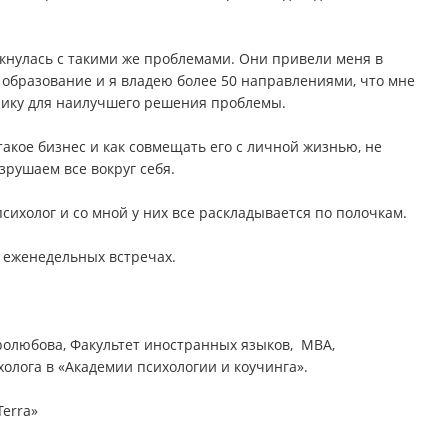
лкнулась с такими же проблемами. Они привели меня в
 образование и я владею более 50 направлениями, что мне
нику для наилучшего решения проблемы.
такое бизнес и как совмещать его с личной жизнью, не
азрушаем все вокруг себя.
сихолог и со мной у них все раскладывается по полочкам.
 еженедельных встречах.
бролюбова, Факультет иностранных языков, MBA,
олога в «Академии психологии и коучинга».
Terra»