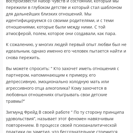
воспроизвести набор чувств и состояний, который мы
пережили в глубоком детстве и который стал шаблоном
для дальнейших близких отношений. Мы
идентифицируемся со своими родителями, и с теми
отношениями, которые были между ними. С той
атмосферой, полем, которое они создавали, как пара.
К сожалению, у многих людей первый опыт любви был не
идеальным, однако именно его человек пытается найти и
снова пережить.
Вы можете спросить: “ Кто захочет иметь отношения с
партнером, напоминающим к примеру, его
депрессивную, эмоционально холодную мать или
агрессивного отца алкоголика? Кому захочется в
любовных отношениях отыгрывать свои детские
травмы?”
Зигмунд Фрейд В своей работе “ По ту сторону принципа
удовольствия”, называет этот феномен навязчивым
повторением. В процессе своей психоаналитической
практики он заметил, что бессознательное стремится