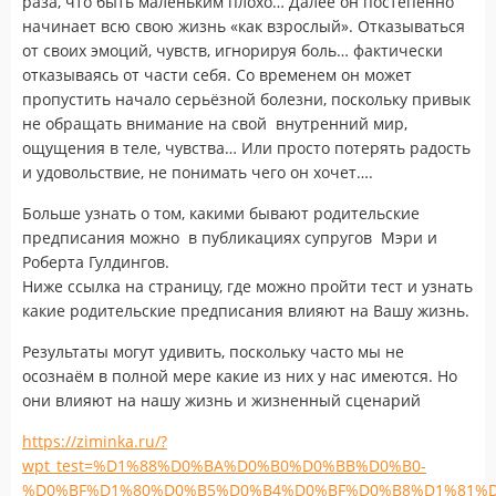
раза, что быть маленьким плохо… Далее он постепенно
начинает всю свою жизнь «как взрослый». Отказываться
от своих эмоций, чувств, игнорируя боль… фактически
отказываясь от части себя. Со временем он может
пропустить начало серьёзной болезни, поскольку привык
не обращать внимание на свой внутренний мир,
ощущения в теле, чувства… Или просто потерять радость
и удовольствие, не понимать чего он хочет….
Больше узнать о том, какими бывают родительские
предписания можно в публикациях супругов Мэри и
Роберта Гулдингов.
Ниже ссылка на страницу, где можно пройти тест и узнать
какие родительские предписания влияют на Вашу жизнь.
Результаты могут удивить, поскольку часто мы не
осознаём в полной мере какие из них у нас имеются. Но
они влияют на нашу жизнь и жизненный сценарий
https://ziminka.ru/?
wpt_test=%D1%88%D0%BA%D0%B0%D0%BB%D0%B0-
%D0%BF%D1%80%D0%B5%D0%B4%D0%BF%D0%B8%D1%81%