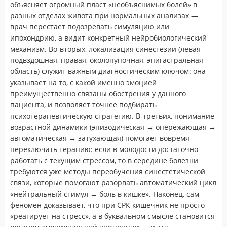
объясняет огромный пласт «необъяснимых болей» в
разных отделах живота при нормальных анализах —
врач перестает подозревать симуляцию или
ипохондрию, а видит конкретный нейробиологический
механизм. Во-вторых, локализация синестезии (левая
подвздошная, правая, околопупочная, эпигастральная
область) служит важным диагностическим ключом: она
указывает на то, с какой именно эмоцией
преимущественно связаны обострения у данного
пациента, и позволяет точнее подбирать
психотерапевтическую стратегию. В-третьих, понимание
возрастной динамики (эпизодическая → опережающая →
автоматическая → затухающая) помогает вовремя
переключать терапию: если в молодости достаточно
работать с текущим стрессом, то в середине болезни
требуются уже методы переобучения синестетической
связи, которые помогают разорвать автоматический цикл
«нейтральный стимул → боль в кишке». Наконец, сам
феномен доказывает, что при СРК кишечник не просто
«реагирует на стресс», а в буквальном смысле становится