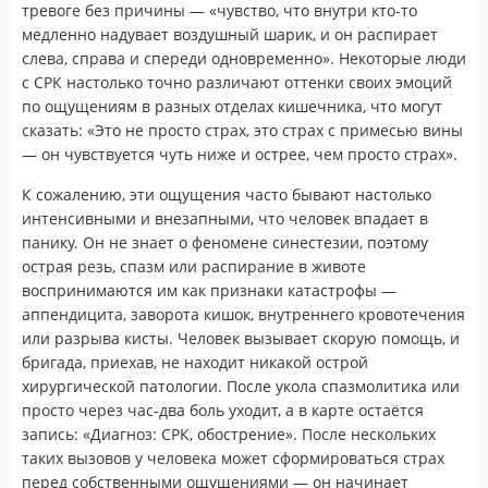
тревоге без причины — «чувство, что внутри кто-то
медленно надувает воздушный шарик, и он распирает
слева, справа и спереди одновременно». Некоторые люди
с СРК настолько точно различают оттенки своих эмоций
по ощущениям в разных отделах кишечника, что могут
сказать: «Это не просто страх, это страх с примесью вины
— он чувствуется чуть ниже и острее, чем просто страх».
К сожалению, эти ощущения часто бывают настолько
интенсивными и внезапными, что человек впадает в
панику. Он не знает о феномене синестезии, поэтому
острая резь, спазм или распирание в животе
воспринимаются им как признаки катастрофы —
аппендицита, заворота кишок, внутреннего кровотечения
или разрыва кисты. Человек вызывает скорую помощь, и
бригада, приехав, не находит никакой острой
хирургической патологии. После укола спазмолитика или
просто через час-два боль уходит, а в карте остаётся
запись: «Диагноз: СРК, обострение». После нескольких
таких вызовов у человека может сформироваться страх
перед собственными ощущениями — он начинает