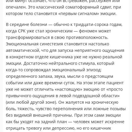
или минут осознает, что он встревожен, рассержен или
опечален. Это классический соматоформный сдвиг, при
котором тело становится «первым сигналом» эмоции.
В середине болезни — обычно к тридцати-сорока годам,
когда СРК уже стал хроническим — феномен может
трансформироваться в свою противоположность.
Эмоциональная синестезия становится настолько
автоматической, что для запуска неприятного ощущения
в конкретном отделе кишечника уже не нужно реальной
эмоции. Достаточно нейтрального стимула, который
когда-то сопровождал эмоциональный эпизод:
определенного запаха, звука, мысли о предстоящем
событии или даже времени суток. На этом этапе пациент
уже не может отличить «настоящую» эмоцию от «просто
привычного ощущения в левой подвздошной области»
(или любой другой зоне). Он жалуется на хроническую
боль, тяжесть, чувство переполнения или ложные позывы
без видимой внешней причины. При этом сами эмоции
как бы уходят на задний план — человек может искренне
отрицать тревогу или депрессию, но его кишечник