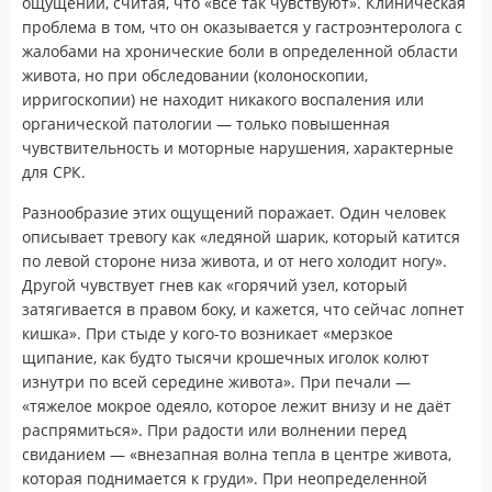
ощущений, считая, что «все так чувствуют». Клиническая
проблема в том, что он оказывается у гастроэнтеролога с
жалобами на хронические боли в определенной области
живота, но при обследовании (колоноскопии,
ирригоскопии) не находит никакого воспаления или
органической патологии — только повышенная
чувствительность и моторные нарушения, характерные
для СРК.
Разнообразие этих ощущений поражает. Один человек
описывает тревогу как «ледяной шарик, который катится
по левой стороне низа живота, и от него холодит ногу».
Другой чувствует гнев как «горячий узел, который
затягивается в правом боку, и кажется, что сейчас лопнет
кишка». При стыде у кого-то возникает «мерзкое
щипание, как будто тысячи крошечных иголок колют
изнутри по всей середине живота». При печали —
«тяжелое мокрое одеяло, которое лежит внизу и не даёт
распрямиться». При радости или волнении перед
свиданием — «внезапная волна тепла в центре живота,
которая поднимается к груди». При неопределенной