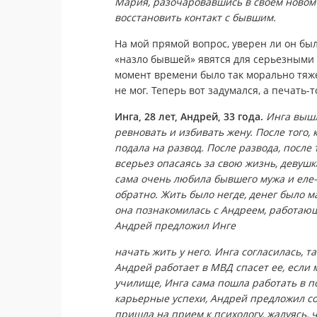
Мария, разочаровавшись в своем новом 
восстановить контакт с бывшим.
На мой прямой вопрос, уверен ли он бы
«назло бывшей» явятся для серьезными и
момент времени было так морально тяже
не мог. Теперь вот задумался, а печать-
Инга, 28 лет, Андрей, 33 года.
Инга вышл
ревновать и избивать жену. После того,
подала на развод. После развода, после
всерьез опасаясь за свою жизнь, девушк
сама очень любила бывшего мужа и еле-
обратно. Жить было негде, денег было м
она познакомилась с Андреем, работающ
Андрей предложил Инге
начать жить у него. Инга согласилась, та
Андрей работает в МВД спасет ее, если 
училище, Инга сама пошла работать в п
карьерные успехи, Андрей предложил соз
пришла на прием к психологу, жалуясь, ч