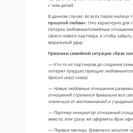
с ним детей.
В данном случае, во всех парах налицо 
прошлой любви».
Оно характерно для т
потерял любовные/семейные отношения 
своего нового партнера, а чтобы забыть
моральный удар.
Признаки семейной ситуации «брак на
— Кто-то из партнеров до создания семь
потерял предшествующие любовные/семе
бросил он(а) сам(а).
— Новые любовные отношения развивалис
отношений стремился буквально все св
отвлечься от воспоминаний и страданий
— Партнер-инициатор отношений (чаще 
вместе, или сразу же оформить брак оф
— Первые месяцы, буквально засыпая с