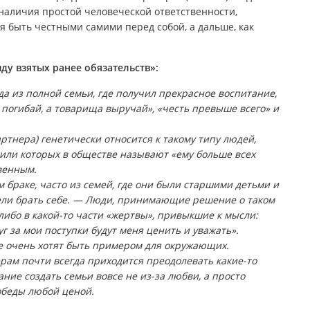
 наличия простой человеческой ответственности,
я быть честными самими перед собой, а дальше, как
ду взятых ранее обязательств»:
а из полной семьи, где получил прекрасное воспитание,
а) погибай, а товарища выручай», «честь превыше всего» и
ртнера) генетически относится к такому типу людей,
или которых в обществе называют «ему больше всех
твенным.
браке, часто из семей, где они были старшими детьми и
ели брать себе. — Люди, принимающие решение о таком
либо в какой-то части «жертвы», привыкшие к мысли:
руг за мои поступки будут меня ценить и уважать».
е очень хотят быть примером для окружающих.
рам почти всегда приходится преодолевать какие-то
ние создать семьи вовсе не из-за любви, а просто
обеды любой ценой.