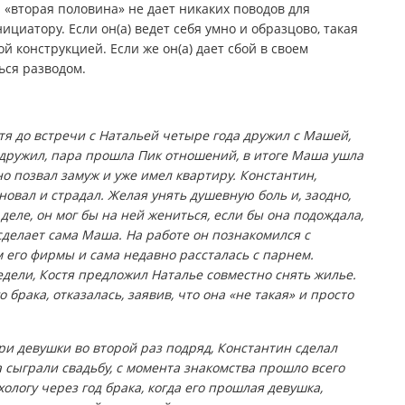
а «вторая половина» не дает никаких поводов для
иатору. Если он(а) ведет себя умно и образцово, такая
 конструкцией. Если же он(а) дает сбой в своем
ься разводом.
тя до встречи с Натальей четыре года дружил с Машей,
едружил, пара прошла Пик отношений, в итоге Маша ушла
но позвал замуж и уже имел квартиру. Константин,
овал и страдал. Желая унять душевную боль и, заодно,
деле, он мог бы на ней жениться, если бы она подождала,
сделает сама Маша. На работе он познакомился с
м его фирмы и сама недавно рассталась с парнем.
едели, Костя предложил Наталье совместно снять жилье.
брака, отказалась, заявив, что она «не такая» и просто
и девушки во второй раз подряд, Константин сделал
 сыграли свадьбу, с момента знакомства прошло всего
ологу через год брака, когда его прошлая девушка,