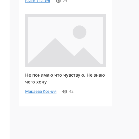
Быков Павел
29
Не понимаю что чувствую. Не знаю
чего хочу
Макаева Ксения
42