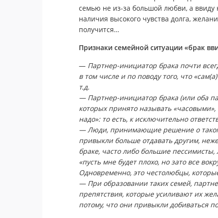
семью не из-за большой любви, а ввиду
наличия высокого чувства долга, желани
получится…
Признаки семейной ситуации «брак вви
—
Партнер-инициатор брака почти всегд
в том числе и по поводу того, что «сам(
т.д.
— Партнер-инициатор брака (или оба па
которых принято называть «часовыми», 
надо»: то есть, к исключительно ответс
— Люди, принимающие решение о таком 
привыкли больше отдавать другим, неж
браке, часто либо большие пессимисты, 
«пусть мне будет плохо, но зато все вок
Одновременно, это честолюбцы, которы
— При образовании таких семей, партне
препятствия, которые усиливают их жела
потому, что они привыкли добиваться п