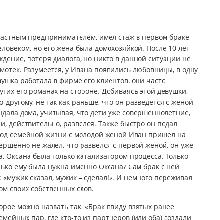
л частным предпринимателем, имел стаж в первом браке
еловеком, но его жена была домохозяйкой. После 10 лет
дение, потеря диалога, но никто в данной ситуации не
амотек. Разумеется, у Ивана появились любовницы, в одну
вушка работала в фирме его клиентов, они часто
ругих его романах на стороне. Добиваясь этой девушки,
о-другому, не так как раньше, что он разведется с женой
ндала дома, учитывая, что дети уже совершеннолетние,
, действительно, развелся. Также быстро он подал
 год семейной жизни с молодой женой Иван пришел на
вершенно не жалел, что развелся с первой женой, он уже
а, Оксана была только катализатором процесса. Только
колько ему была нужна именно Оксана? Сам брак с ней
 «мужик сказал, мужик – сделал!». И немного переживал
ком своих собственных слов.
торое можно назвать так: «Брак ввиду взятых ранее
емейных пар, где кто-то из партнеров (или оба) создали