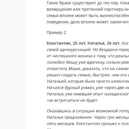
Такие браки существуют до тех пор, пок
возмущения или претензий партнеру-иниц
семья вполне может быть жизнеспособной
поведении, дело вполне может закончит
Пример 2
Константин, 25 лет, Наталья, 26 лет.
Кос
своей однокурсницей. Но бездарно пер
от неспешного жениха к тому, что реаль
полюбил Машу уже вдогонку, сильно ревн
отомстить Маше, доказать, что на самом 
решил создать семью, быстрее, чем это 
Натальей, которая была просто клиенто
Начался бурный роман, уже через две н
Наталья, уже имевшая опыт гражданского 
так встречаться не будет.
Оказавшись в ситуации возможной потер
Наталье предложение. Через три месяца
пять месяцев. Константин пришел к псих