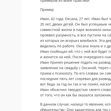
примеров из моей практики.
Пример
Иван, 42 года, Оксана, 27 лет. Иван бы
20 лет, двоих детей. Он был успешным ч
совместной жизни в паре возникло охлаж
проявил разумность, и все пустили на с
из которых он всерьез влюбился. Эта де
виделись по работе. Оксана знала и о д
Иван пообещал ей, что с ней все будет п
и женится на ней. После очередного ска
Иван принял решение подать на развод и
заявление на свадьбу с Оксаной. Через
прием к психологу. По его словам, он со
последние пять лет созревал для развод
вот беда, за год он так и не понял, нас
Иван объяснил твердостью своего слова:
от того, что он как бы оказался заложни
В данном случае, налицо то явление, ко
обязательств». Оно характерно для тех с