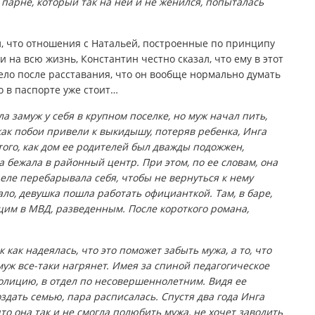
парне, который так на ней и не женился, попыталась
л, что отношения с Натальей, построенные по принципу
 на всю жизнь, Константин честно сказал, что ему в этот
ло после расставания, что он вообще нормально думать
то в паспорте уже стоит…
а замуж у себя в крупном поселке, но муж начал пить,
 как побои привели к выкидышу, потеряв ребенка, Инга
 того, как дом ее родителей был дважды подожжен,
а бежала в районный центр. При этом, по ее словам, она
еле перебарывала себя, чтобы не вернуться к нему
ало, девушка пошла работать официанткой. Там, в баре,
им в МВД, разведенным. После короткого романа,
к как надеялась, что это поможет забыть мужа, а то, что
муж все-таки нагрянет. Имея за спиной педагогическое
олицию, в отдел по несовершеннолетним. Видя ее
дать семью, пара расписалась. Спустя два года Инга
то она так и не смогла полюбить мужа, не хочет заводить