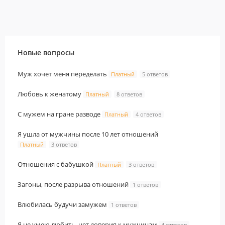
Новые вопросы
Муж хочет меня переделать
Платный
5 ответов
Любовь к женатому
Платный
8 ответов
С мужем на гране разводе
Платный
4 ответов
Я ушла от мужчины после 10 лет отношений
Платный
3 ответов
Отношения с бабушкой
Платный
3 ответов
Загоны, после разрыва отношений
1 ответов
Влюбилась будучи замужем
1 ответов
Я не умею любить, нет доверия к мужчинам
4 ответов