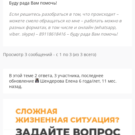
Буду рада Вам помочь!
Если решитесь разобраться в том, что происходит –
можете смело обращаться ко мне – работать можно в
разных форматах, в том числе и онлайн (whatsapp,
viber. skype) – 89118618416 – буду рада Вам помочь!
Просмотр 3 сообщений - с 1 по 3 (из 3 всего)
В этой теме 2 ответа, 3 участника, последнее
обновление
Шендерова Елена
6 года/лет, 11 мес.
назад
.