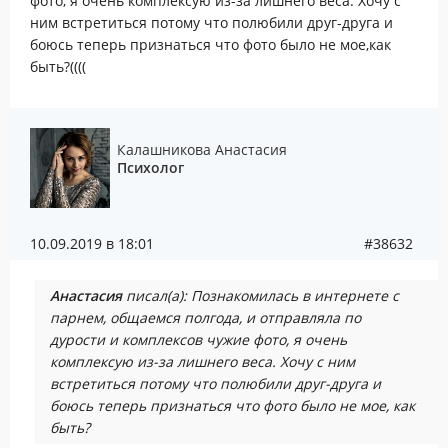
фото, я очень комплексую из-за лишнего веса. Хочу с
ним встретиться потому что полюбили друг-друга и
боюсь теперь признаться что фото было не мое,как
быть?((((
Калашникова Анастасия
Психолог
10.09.2019 в 18:01
#38632
Анастасия
писал(а): Познакомилась в интернете с
парнем, общаемся полгода, и отправляла по
дурости и комплексов чужие фото, я очень
комплексую из-за лишнего веса. Хочу с ним
встретиться потому что полюбили друг-друга и
боюсь теперь признаться что фото было не мое, как
быть?