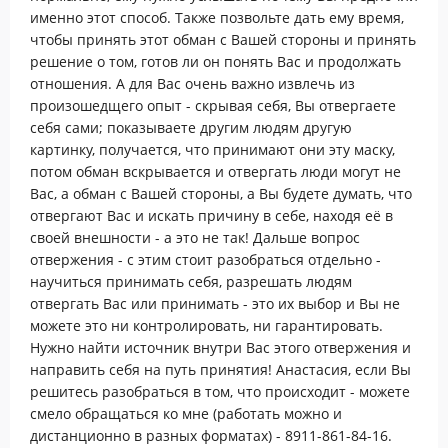
именно этот способ. Также позвольте дать ему время,
чтобы принять этот обман с Вашей стороны и принять
решение о том, готов ли он понять Вас и продолжать
отношения. А для Вас очень важно извлечь из
произошедщего опыт - скрывая себя, Вы отвергаете
себя сами; показываете другим людям другую
картинку, получается, что принимают они эту маску,
потом обман вскрывается и отвергать люди могут не
Вас, а обман с Вашей стороны, а Вы будете думать, что
отвергают Вас и искать причину в себе, находя её в
своей внешности - а это не так! Дальше вопрос
отвержения - с этим стоит разобраться отдельно -
научиться принимать себя, разрешать людям
отвергать Вас или принимать - это их выбор и Вы не
можете это ни контролировать, ни гарантировать.
Нужно найти источник внутри Вас этого отвержения и
направить себя на путь принятия! Анастасия, если Вы
решитесь разобраться в том, что происходит - можете
смело обращаться ко мне (работать можно и
дистанционно в разных форматах) - 8911-861-84-16.