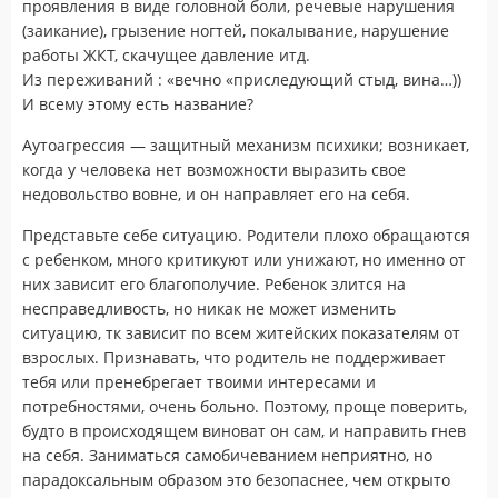
проявления в виде головной боли, речевые нарушения
(заикание), грызение ногтей, покалывание, нарушение
работы ЖКТ, скачущее давление итд.
Из переживаний : «вечно «приследующий стыд, вина…))
И всему этому есть название?
Аутоагрессия — защитный механизм психики; возникает,
когда у человека нет возможности выразить свое
недовольство вовне, и он направляет его на себя.
Представьте себе ситуацию. Родители плохо обращаются
с ребенком, много критикуют или унижают, но именно от
них зависит его благополучие. Ребенок злится на
несправедливость, но никак не может изменить
ситуацию, тк зависит по всем житейских показателям от
взрослых. Признавать, что родитель не поддерживает
тебя или пренебрегает твоими интересами и
потребностями, очень больно. Поэтому, проще поверить,
будто в происходящем виноват он сам, и направить гнев
на себя. Заниматься самобичеванием неприятно, но
парадоксальным образом это безопаснее, чем открыто