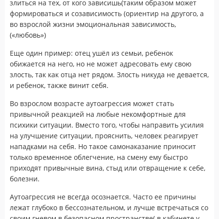
злиться на тех, от кого зависишь(таким образом может
формироваться и созависимость (ориентир на другого, а
во взрослой жизни эмоциональная зависимость,
(«любовь»)
Еще один пример: отец ушёл из семьи, ребенок
обижается на него, но не может адресовать ему свою
злость, так как отца нет рядом. Злость никуда не девается,
и ребенок, также винит себя.
Во взрослом возрасте аутоагрессия может стать
привычной реакцией на любые некомфортные для
психики ситуации. Вместо того, чтобы направить усилия
на улучшение ситуации, прояснить, человек реагирует
нападками на себя. Но такое самонаказание приносит
только временное облегчение, на смену ему быстро
приходят привычные вина, стыд или отвращение к себе,
болезни.
Аутоагрессия не всегда осознается. Часто ее причины
лежат глубоко в бессознательном, и лучше встречаться со
своим гневом в безопасном пространстве( в кабинете у