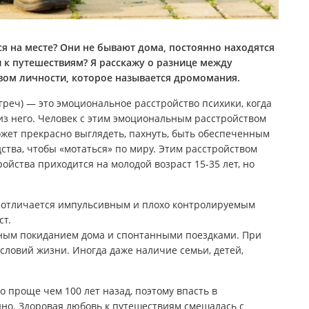
ся на месте? Они не бывают дома, постоянно находятся
и к путешествиям? Я расскажу о разнице между
вом личности, которое называется дромомания.
греч) — это эмоциональное расстройство психики, когда
 из него. Человек с этим эмоциональным расстройством
ожет прекрасно выглядеть, пахнуть, быть обеспеченным
дства, чтобы «мотаться» по миру. Этим расстройством
ройства приходится на молодой возраст 15-35 лет, но
 отличается импульсивным и плохо контролируемым
ст.
ным покиданием дома и спонтанными поездками. При
условий жизни. Иногда даже наличие семьи, детей,
 проще чем 100 лет назад, поэтому впасть в
но. Здоровая любовь к путешествиям смешалась с