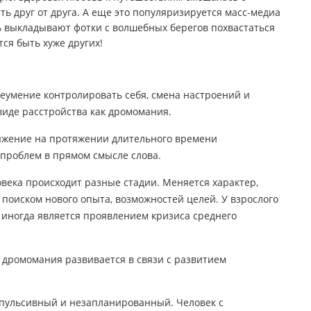
ь друг от друга. А еще это популяризируется масс-медиа
ь выкладывают фотки с волшебных берегов похвастаться
тся быть хуже других!
еумение контролировать себя, смена настроений и
виде расстройства как дромомания.
жение на протяжении длительного времени
 проблем в прямом смысле слова.
века происходит разные стадии. Меняется характер,
с поиском нового опыта, возможностей целей. У взрослого
 иногда является проявлением кризиса среднего
дромомания развивается в связи с развитием
мпульсивный и незапланированный. Человек с