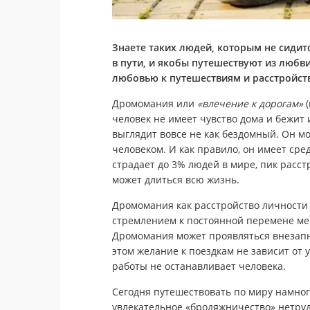
Знаете таких людей, которым не сидит
в пути, и якобы путешествуют из любв
любовью к путешествиям и расстройст
Дромомания или
«влечение к дорогам»
(
человек не имеет чувство дома и бежит
выглядит вовсе не как бездомный. Он м
человеком. И как правило, он имеет сре
страдает до 3% людей в мире, пик расст
может длиться всю жизнь.
Дромомания как расстройство личности
стремлением к постоянной перемене ме
Дромомания может проявляться внезап
этом желание к поездкам не зависит от 
работы не останавливает человека.
Сегодня путешествовать по миру намного
увлекательное «бродяжничество» нетруд