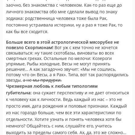
заочно, без знакомства с человеком. Как-то раз еще до
личного знакомства обо мне сделали вывод по знаку
зодиака: родственница человека тоже была Рак,
постоянно устраивала истерики, ну а раз я тоже Рак, то
как бы все сходится.
Больше всего в этой астрологической мясорубке не
повезло Скорпионам!
Вот уж с кем точно не хочется
связываться: ну такие скотобазы, виноваты во всех
смертных грехах. Остальные по мелочи: Козероги
упрямые, Рыбы холодные, Весы не могут принять
решение… А как загадочно звучит: «Мы не сошлись,
потому что он Весы, а я Рак». Типа, вот так распорядились
звезды,
а не мы придурки.
Чрезмерная любовь к любым типологиям
губительна:
она сужает перспективу и не дает относиться
к человеку как к личности. Ведь каждый из нас – это не
просто имя, дата рождения и половые признаки. Каждый
из нас гораздо больше, чем все эти характеристики по
отдельности. Хотите узнать и понять человека хотя бы
немного? Общайтесь с ним, слушайте его, учитесь
выходить за пределы самого себя. Ах, да, это же сложно…