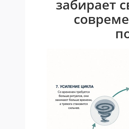
забирает с
совреме
п