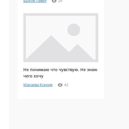
Быков Павел
29
Не понимаю что чувствую. Не знаю
чего хочу
Макаева Ксения
42