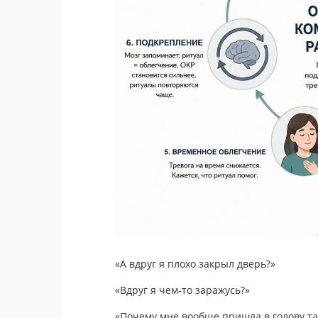
«А вдруг я плохо закрыл дверь?»
«Вдруг я чем-то заражусь?»
«Почему мне вообще пришла в голову та