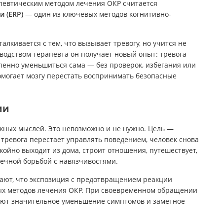
певтическим методом лечения ОКР считается
 (ERP)
— один из ключевых методов когнитивно-
алкивается с тем, что вызывает тревогу, но учится не
одством терапевта он получает новый опыт: тревога
епенно уменьшиться сама — без проверок, избегания или
омогает мозгу перестать воспринимать безопасные
ии
ожных мыслей. Это невозможно и не нужно. Цель —
 тревога перестает управлять поведением, человек снова
окойно выходит из дома, строит отношения, путешествует,
ечной борьбой с навязчивостями.
ют, что экспозиция с предотвращением реакции
ых методов лечения ОКР. При своевременном обращении
ют значительное уменьшение симптомов и заметное