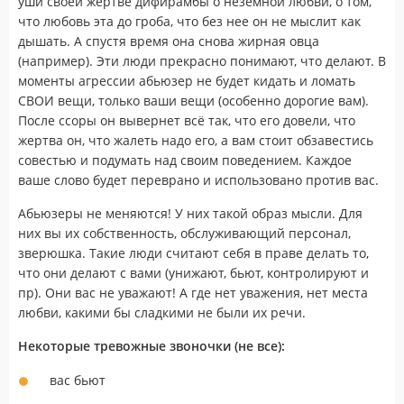
уши своей жертве дифирамбы о неземной любви, о том,
что любовь эта до гроба, что без нее он не мыслит как
дышать. А спустя время она снова жирная овца
(например). Эти люди прекрасно понимают, что делают. В
моменты агрессии абьюзер не будет кидать и ломать
СВОИ вещи, только ваши вещи (особенно дорогие вам).
После ссоры он вывернет всё так, что его довели, что
жертва он, что жалеть надо его, а вам стоит обзавестись
совестью и подумать над своим поведением. Каждое
ваше слово будет переврано и использовано против вас.
Абьюзеры не меняются! У них такой образ мысли. Для
них вы их собственность, обслуживающий персонал,
зверюшка. Такие люди считают себя в праве делать то,
что они делают с вами (унижают, бьют, контролируют и
пр). Они вас не уважают! А где нет уважения, нет места
любви, какими бы сладкими не были их речи.
Некоторые тревожные звоночки (не все):
вас бьют