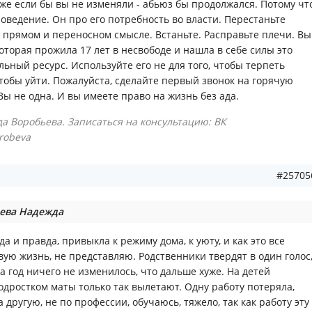
же если бы вы не изменяли - абьюз бы продолжался. Потому чт
оведение. Он про его потребность во власти. Перестаньте
 в прямом и переносном смысле. Встаньте. Расправьте плечи. Вы
которая прожила 17 лет в несвободе и нашла в себе силы это
альный ресурс. Используйте его не для того, чтобы терпеть
 чтобы уйти. Пожалуйста, сделайте первый звонок на горячую
Вы не одна. И вы имеете право на жизнь без ада.
а Воробьева. Записаться на консультацию: ВК
orobeva
#25705
ева Надежда
да и правда, привыкла к режиму дома, к уюту, и как это все
вую жизнь, не представляю. Родственники твердят в один голос
за год ничего не изменилось, что дальше хуже. На детей
одростком маты только так вылетают. Одну работу потеряла,
 другую, не по профессии, обучаюсь, тяжело, так как работу эту