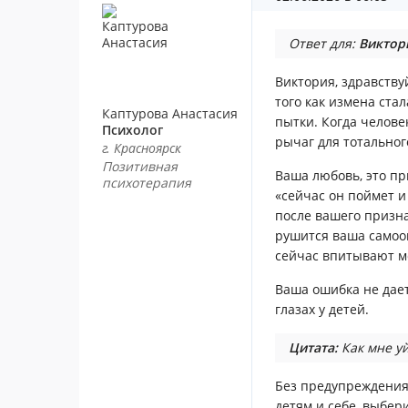
Ответ для:
Виктор
Виктория, здравству
того как измена ста
Каптурова Анастасия
пытки. Когда челове
Психолог
рычаг для тотальног
г. Красноярск
Позитивная
Ваша любовь, это при
психотерапия
«сейчас он поймет и 
после вашего призна
рушится ваша самоо
сейчас впитывают мо
Ваша ошибка не дает
глазах у детей.
Цитата:
Как мне уй
Без предупреждения
детям и себе, выбери