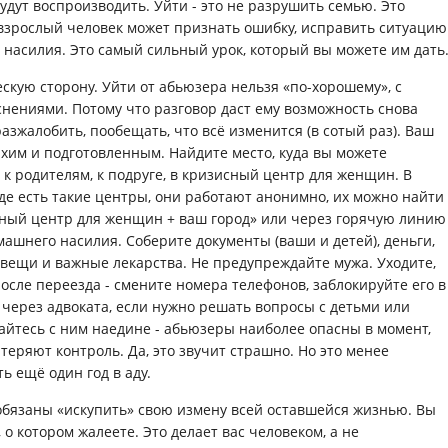
удут воспроизводить. Уйти - это не разрушить семью. Это
 взрослый человек может признать ошибку, исправить ситуацию
 насилия. Это самый сильный урок, который вы можете им дать
скую сторону. Уйти от абьюзера нельзя «по-хорошему», с
нениями. Потому что разговор даст ему возможность снова
разжалобить, пообещать, что всё изменится (в сотый раз). Ваш
хим и подготовленным. Найдите место, куда вы можете
- к родителям, к подруге, в кризисный центр для женщин. В
е есть такие центры, они работают анонимно, их можно найти
сный центр для женщин + ваш город» или через горячую линию
шнего насилия. Соберите документы (ваши и детей), деньги,
вещи и важные лекарства. Не предупреждайте мужа. Уходите,
 После переезда - смените номера телефонов, заблокируйте его в
 через адвоката, если нужно решать вопросы с детьми или
айтесь с ним наедине - абьюзеры наиболее опасны в момент,
 теряют контроль. Да, это звучит страшно. Но это менее
ь ещё один год в аду.
обязаны «искупить» свою измену всей оставшейся жизнью. Вы
 о котором жалеете. Это делает вас человеком, а не