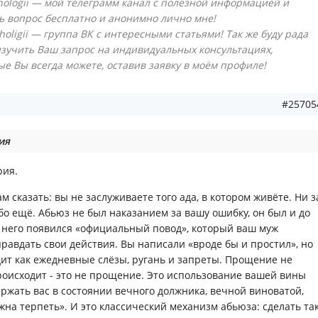
sihologii — мой телеграмм канал с полезной информацией и
ь вопрос бесплатно и анонимно лично мне!
psiholigii — группа ВК с интересными статьями! Так же буду рада
зучить Ваш запрос на индивидуальных консультациях,
ые Вы всегда можете, оставив заявку в моём профиле!
#25705
ия
рия.
ам сказать: вы не заслуживаете того ада, в котором живёте. Ни з
ибо ещё. Абьюз не был наказанием за вашу ошибку, он был и до
у него появился «официальный повод», который ваш муж
правдать свои действия. Вы написали «вроде бы и простил», но
ит как ежедневные слёзы, ругань и запреты. Прощение не
 происходит - это не прощение. Это использование вашей вины
ержать вас в состоянии вечного должника, вечной виноватой,
лжна терпеть». И это классический механизм абьюза: сделать так