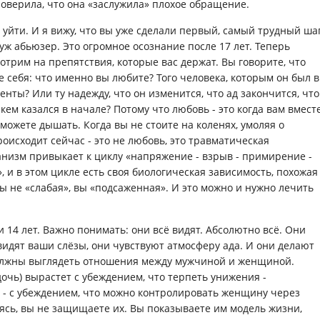
оверила, что она «заслужила» плохое обращение.
 уйти. И я вижу, что вы уже сделали первый, самый трудный ша
муж абьюзер. Это огромное осознание после 17 лет. Теперь
отрим на препятствия, которые вас держат. Вы говорите, что
е себя: что именно вы любите? Того человека, которым он был в
нты? Или ту надежду, что он изменится, что ад закончится, что
 кем казался в начале? Потому что любовь - это когда вам вмест
 можете дышать. Когда вы не стоите на коленях, умоляя о
роисходит сейчас - это не любовь, это травматическая
низм привыкает к циклу «напряжение - взрыв - примирение -
, и в этом цикле есть своя биологическая зависимость, похожая
ы не «слабая», вы «подсаженная». И это можно и нужно лечить
 и 14 лет. Важно понимать: они всё видят. Абсолютно всё. Они
видят ваши слёзы, они чувствуют атмосферу ада. И они делают
должны выглядеть отношения между мужчиной и женщиной.
 дочь) вырастет с убеждением, что терпеть унижения -
 - с убеждением, что можно контролировать женщину через
аясь, вы не защищаете их. Вы показываете им модель жизни,