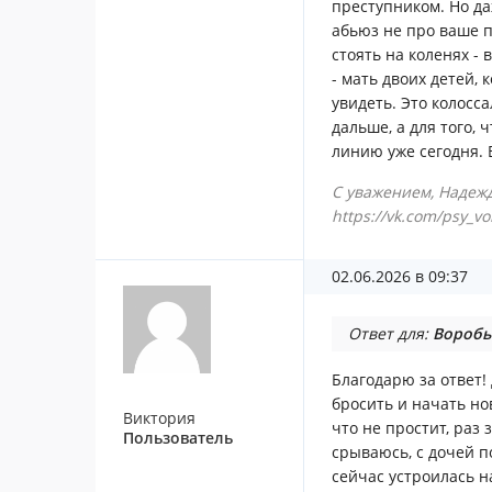
преступником. Но да
абьюз не про ваше п
стоять на коленях -
- мать двоих детей, 
увидеть. Это колосс
дальше, а для того,
линию уже сегодня. 
С уважением, Надежд
https://vk.com/psy_v
02.06.2026 в 09:37
Ответ для:
Воробь
Благодарю за ответ! 
бросить и начать но
Виктория
что не простит, раз 
Пользователь
срываюсь, с дочей п
сейчас устроилась на