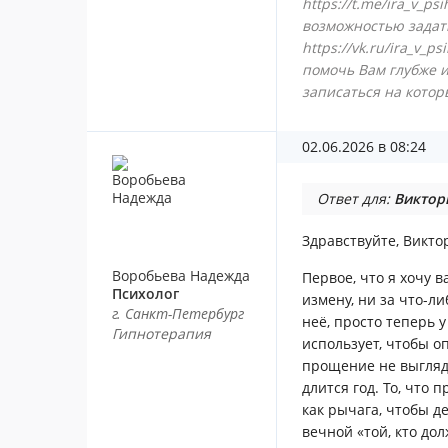
https://t.me/ira_v_p
возможностью задат
https://vk.ru/ira_v_
помочь Вам глубже и
записаться на котор
02.06.2026 в 08:24
Ответ для:
Виктор
Здравствуйте, Викто
Воробьева Надежда
Первое, что я хочу в
Психолог
измену, ни за что-л
г. Санкт-Петербург
неё, просто теперь 
Гипнотерапия
использует, чтобы о
прощение не выгляд
длится год. То, что
как рычага, чтобы д
вечной «той, кто до