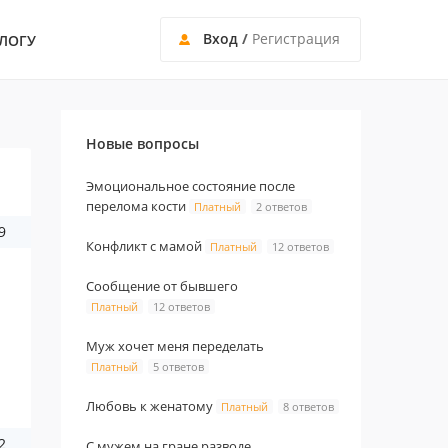
Вход
/
Регистрация
ЛОГУ
Новые вопросы
Эмоциональное состояние после
перелома кости
Платный
2 ответов
9
Конфликт с мамой
Платный
12 ответов
Сообщение от бывшего
Платный
12 ответов
Муж хочет меня переделать
Платный
5 ответов
Любовь к женатому
Платный
8 ответов
2
С мужем на гране разводе