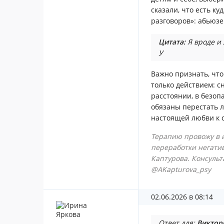
сказали, что есть ку
разговоров»: абьюзе
Цитата:
Я вроде и
У
Важно признать, что
только действием: с
расстоянии, в безоп
обязаны перестать л
настоящей любви к с
Терапию провожу в 
переработки негатив
Каптурова. Консуль
@AKapturova_psy
02.06.2026 в 08:14
Ответ для:
Виктор