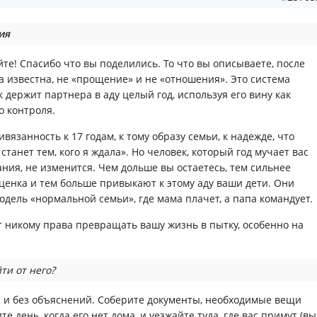
ия
йте! Спасибо что вы поделились. То что вы описываете, после
ла известна, не «прощение» и не «отношения». Это система
к держит партнера в аду целый год, используя его вину как
о контроля.
вязанность к 17 годам, к тому образу семьи, к надежде, что
станет тем, кого я ждала». Но человек, который год мучает вас
ния, не изменится. Чем дольше вы остаетесь, тем сильнее
ценка и тем больше привыкают к этому аду ваши дети. Они
дель «нормальной семьи», где мама плачет, а папа командует.
 никому права превращать вашу жизнь в пытку, особенно на
ти от него?
 и без объяснений. Соберите документы, необходимые вещи
те день, когда его нет дома, и уезжайте туда, где вас примут (вы