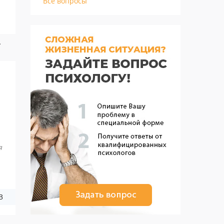
Все вопросы
.
а
я
3