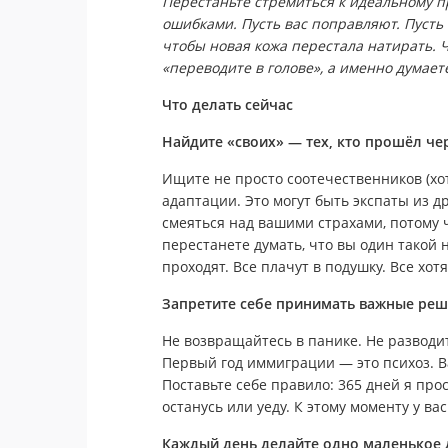
Перестаньте стремиться к идеальному 
ошибками. Пусть вас поправляют. Пусть 
чтобы новая кожа перестала натирать. Ч
«переводите в голове», а именно думает
Что делать сейчас
Найдите «своих» — тех, кто прошёл чер
Ищите не просто соотечественников (хот
адаптации. Это могут быть экспаты из др
смеяться над вашими страхами, потому ч
перестанете думать, что вы один такой 
проходят. Все плачут в подушку. Все хот
Запретите себе принимать важные реш
Не возвращайтесь в панике. Не разводит
Первый год иммиграции — это психоз. В
Поставьте себе правило: 365 дней я прос
останусь или уеду. К этому моменту у ва
Каждый день делайте одно маленькое д