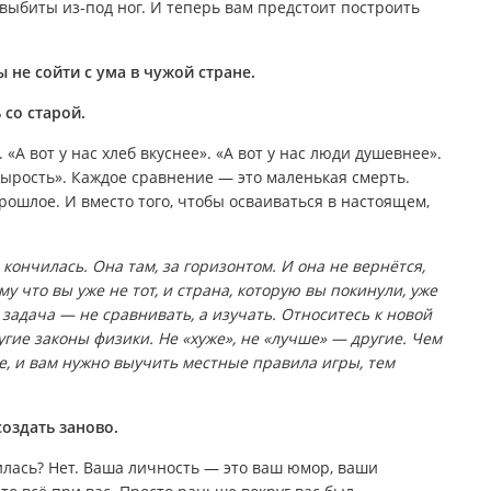
выбиты из-под ног. И теперь вам предстоит построить
 не сойти с ума в чужой стране.
 со старой.
«А вот у нас хлеб вкуснее». «А вот у нас люди душевнее».
 сырость». Каждое сравнение — это маленькая смерть.
рошлое. И вместо того, чтобы осваиваться в настоящем,
кончилась. Она там, за горизонтом. И она не вернётся,
у что вы уже не тот, и страна, которую вы покинули, уже
 задача — не сравнивать, а изучать. Относитесь к новой
угие законы физики. Не «хуже», не «лучше» — другие. Чем
е, и вам нужно выучить местные правила игры, тем
создать заново.
илась? Нет. Ваша личность — это ваш юмор, ваши