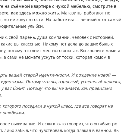
те на съёмной квартире с чужой мебелью, смотрите в
ете, как здесь можно жить.
Магазины работают по
 но не зовут в гости. На работе вы — вечный «тот самый
ходительные улыбки.
ник, свой парень, душа компании, человек с историей.
, какие вы классные. Никому нет дела до ваших былых
ну, потому что «нет местного опыта». Вы звоните маме и
, а сами не можете уснуть от тоски, которая комом в
ерть вашей старой идентичности. И рождение новой —
 идиотизма. Потому что вы, взрослый, успешный человек,
 у вас болит. Потому что вы не знаете, как правильно
.
 которого посадили в чужой класс, где все говорят на
и ошибками.
орее выживание. И если кто-то говорит, что он «быстро
, либо забыл, что чувствовал, когда плакал в ванной. Вы