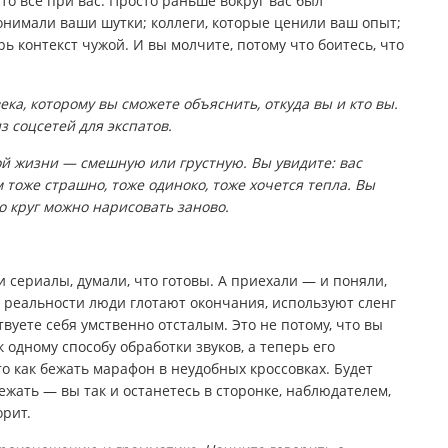
то всё при вас. Просто раньше вокруг вас был
онимали ваши шутки; коллеги, которые ценили ваш опыт;
рь контекст чужой. И вы молчите, потому что боитесь, что
ека, которому вы сможете объяснить, откуда вы и кто вы.
из соцсетей для экспатов.
й жизни — смешную или грустную. Вы увидите: вас
 тоже страшно, тоже одиноко, тоже хочется тепла. Вы
о круг можно нарисовать заново.
 сериалы, думали, что готовы. А приехали — и поняли,
в реальности люди глотают окончания, используют сленг
твуете себя умственно отсталым. Это не потому, что вы
к одному способу обработки звуков, а теперь его
о как бежать марафон в неудобных кроссовках. Будет
бежать — вы так и останетесь в сторонке, наблюдателем,
орит.