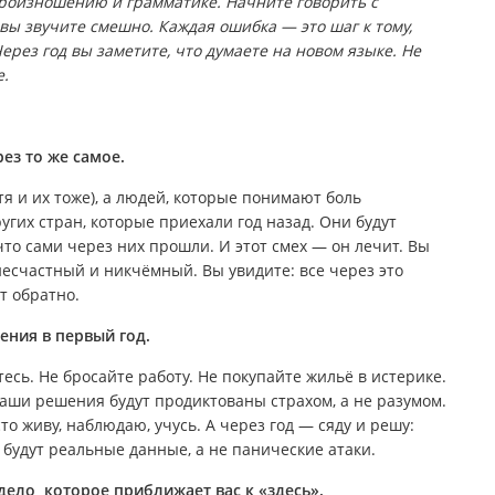
произношению и грамматике. Начните говорить с
вы звучите смешно. Каждая ошибка — это шаг к тому,
ерез год вы заметите, что думаете на новом языке. Не
е.
ез то же самое.
я и их тоже), а людей, которые понимают боль
угих стран, которые приехали год назад. Они будут
то сами через них прошли. И этот смех — он лечит. Вы
несчастный и никчёмный. Вы увидите: все через это
ят обратно.
ения в первый год.
есь. Не бросайте работу. Не покупайте жильё в истерике.
аши решения будут продиктованы страхом, а не разумом.
то живу, наблюдаю, учусь. А через год — сяду и решу:
с будут реальные данные, а не панические атаки.
ело, которое приближает вас к «здесь».