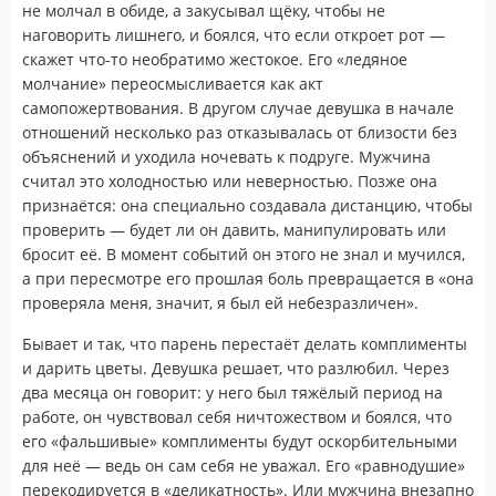
не молчал в обиде, а закусывал щёку, чтобы не
наговорить лишнего, и боялся, что если откроет рот —
скажет что-то необратимо жестокое. Его «ледяное
молчание» переосмысливается как акт
самопожертвования. В другом случае девушка в начале
отношений несколько раз отказывалась от близости без
объяснений и уходила ночевать к подруге. Мужчина
считал это холодностью или неверностью. Позже она
признаётся: она специально создавала дистанцию, чтобы
проверить — будет ли он давить, манипулировать или
бросит её. В момент событий он этого не знал и мучился,
а при пересмотре его прошлая боль превращается в «она
проверяла меня, значит, я был ей небезразличен».
Бывает и так, что парень перестаёт делать комплименты
и дарить цветы. Девушка решает, что разлюбил. Через
два месяца он говорит: у него был тяжёлый период на
работе, он чувствовал себя ничтожеством и боялся, что
его «фальшивые» комплименты будут оскорбительными
для неё — ведь он сам себя не уважал. Его «равнодушие»
перекодируется в «деликатность». Или мужчина внезапно