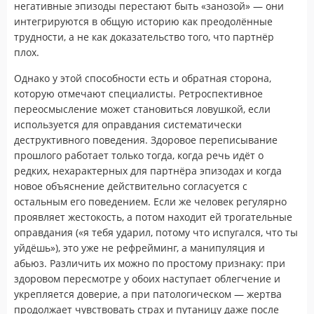
негативные эпизоды перестают быть «занозой» — они
интегрируются в общую историю как преодолённые
трудности, а не как доказательство того, что партнёр
плох.
Однако у этой способности есть и обратная сторона,
которую отмечают специалисты. Ретроспективное
переосмысление может становиться ловушкой, если
используется для оправдания систематически
деструктивного поведения. Здоровое переписывание
прошлого работает только тогда, когда речь идёт о
редких, нехарактерных для партнёра эпизодах и когда
новое объяснение действительно согласуется с
остальным его поведением. Если же человек регулярно
проявляет жестокость, а потом находит ей трогательные
оправдания («я тебя ударил, потому что испугался, что ты
уйдёшь»), это уже не рефрейминг, а манипуляция и
абьюз. Различить их можно по простому признаку: при
здоровом пересмотре у обоих наступает облегчение и
укрепляется доверие, а при патологическом — жертва
продолжает чувствовать страх и путаницу даже после