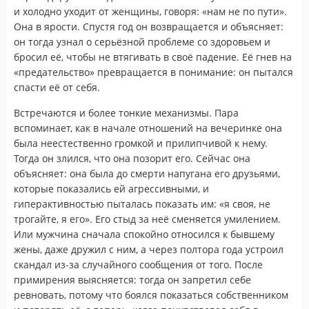
и холодно уходит от женщины, говоря: «нам не по пути».
Она в ярости. Спустя год он возвращается и объясняет:
он тогда узнал о серьёзной проблеме со здоровьем и
бросил её, чтобы не втягивать в своё падение. Её гнев на
«предательство» превращается в понимание: он пытался
спасти её от себя.
Встречаются и более тонкие механизмы. Пара
вспоминает, как в начале отношений на вечеринке она
была неестественно громкой и прилипчивой к нему.
Тогда он злился, что она позорит его. Сейчас она
объясняет: она была до смерти напугана его друзьями,
которые показались ей агрессивными, и
гиперактивностью пыталась показать им: «я своя, не
трогайте, я его». Его стыд за неё сменяется умилением.
Или мужчина сначала спокойно относился к бывшему
жены, даже дружил с ним, а через полтора года устроил
скандал из-за случайного сообщения от того. После
примирения выясняется: тогда он запретил себе
ревновать, потому что боялся показаться собственником