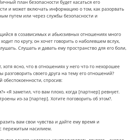
Личный план безопасности будет касаться его
сти и может включать информацию о том, как разорвать
ным путем или через службы безопасности и
ящийся в созависимых и абьюзивных отношениях много
ходит по кругу, он хочет говорить о наболевшем вслух,
слушать. Слушать и давать ему пространство для его боли,
, хотя ясно, что в отношениях у него что-то нехорошее
бы разговорить своего друга на тему его отношений?
 обеспокоенности, спросив:
» «Я заметил, что вам плохо, когда [партнер] ревнует.
строены из-за [партер]. Хотите поговорить об этом?.
разить вам свои чувства и дайте ему время и
 с пережитым насилием.