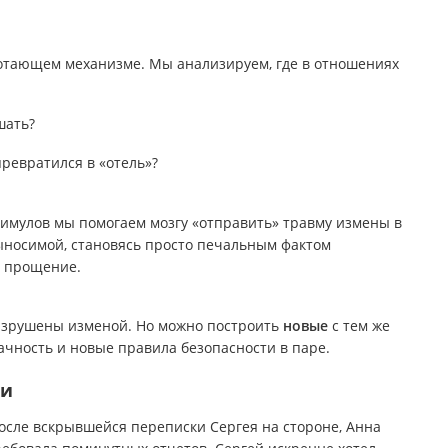
ботающем механизме. Мы анализируем, где в отношениях
шать?
превратился в «отель»?
тимулов мы помогаем мозгу «отправить» травму измены в
ыносимой, становясь просто печальным фактом
о прощение.
азрушены изменой. Но можно построить
новые
с тем же
чность и новые правила безопасности в паре.
ки
 После вскрывшейся переписки Сергея на стороне, Анна