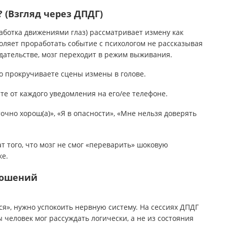
 (Взгляд через ДПДГ)
ботка движениями глаз) рассматривает измену как
ляет проработать событие с психологом не рассказывая
едательстве, мозг переходит в режим выживания.
 прокручиваете сцены измены в голове.
е от каждого уведомления на его/ее телефоне.
очно хорош(а)», «Я в опасности», «Мне нельзя доверять
ат того, что мозг не смог «переварить» шоковую
ке.
ношений
ся», нужно успокоить нервную систему. На сессиях ДПДГ
 человек мог рассуждать логически, а не из состояния