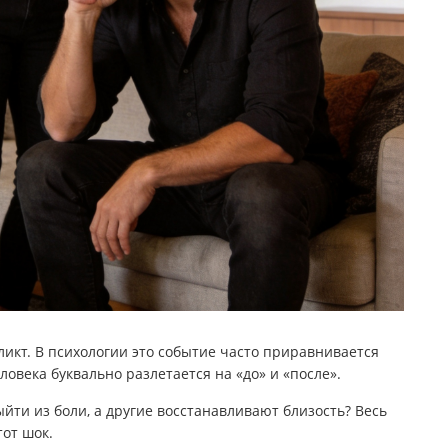
икт. В психологии это событие часто приравнивается
ловека буквально разлетается на «до» и «после».
йти из боли, а другие восстанавливают близость? Весь
тот шок.