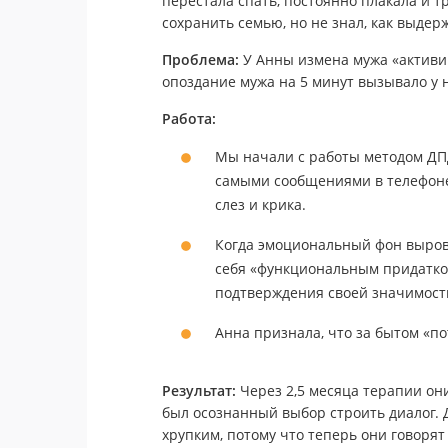
перестала спать, постоянно плакала и т
сохранить семью, но не знал, как выдер
Проблема:
У Анны измена мужа «активир
опоздание мужа на 5 минут вызывало у 
Работа:
Мы начали с работы методом ДП
самыми сообщениями в телефоне)
слез и крика.
Когда эмоциональный фон выровн
себя «функциональным придатком»
подтверждения своей значимости
Анна признала, что за бытом «п
Результат:
Через 2,5 месяца терапии они
был осознанный выбор строить диалог. 
хрупким, потому что теперь они говорят