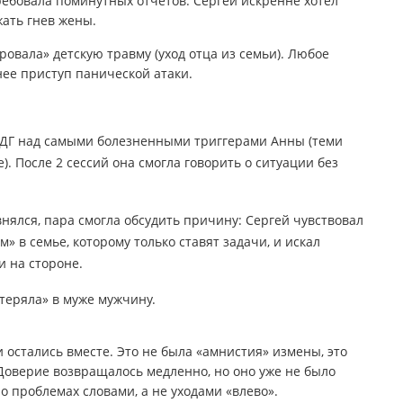
ребовала поминутных отчетов. Сергей искренне хотел
жать гнев жены.
овала» детскую травму (уход отца из семьи). Любое
нее приступ панической атаки.
ДГ над самыми болезненными триггерами Анны (теми
. После 2 сессий она смогла говорить о ситуации без
ялся, пара смогла обсудить причину: Сергей чувствовал
 в семье, которому только ставят задачи, и искал
 на стороне.
отеряла» в муже мужчину.
 остались вместе. Это не была «амнистия» измены, это
Доверие возвращалось медленно, но оно уже не было
 о проблемах словами, а не уходами «влево».