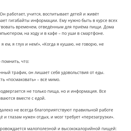
Он работает, учится, воспитывает детей и живёт
ет гигабайты информации. Ему нужно быть в курсе всех
ртвовать временем, отведённым для приёма пищи. Дома
омпьютером, на ходу и в кафе – по уши в смартфоне.
я ем, я глух и нем!», «Когда я кушаю, не говорю, не
 помнить, что:
ый трафик, он лишает себя удовольствия от еды.
сть «посмаковать» – всё мимо.
двергается не только пища, но и информация. Все
ваются вместе с едой.
 далеко не всегда благоприятствуют правильной работе
 и глазам нужен отдых, и мозг требует «перезагрузки».
провождается малополезной и высококалорийной пищей: