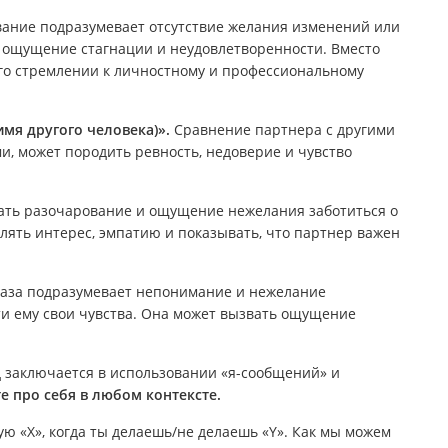
ание подразумевает отсутствие желания изменений или
ь ощущение стагнации и неудовлетворенности. Вместо
его стремлении к личностному и профессиональному
имя другого человека)».
Сравнение партнера с другими
, может породить ревность, недоверие и чувство
ать разочарование и ощущение нежелания заботиться о
ять интерес, эмпатию и показывать, что партнер важен
аза подразумевает непонимание и нежелание
ти ему свои чувства. Она может вызвать ощущение
д заключается в использовании «я-сообщений» и
е про себя в любом контексте.
ую «X», когда ты делаешь/не делаешь «Y». Как мы можем