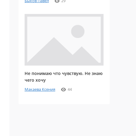
Быков Павел
29
Не понимаю что чувствую. Не знаю
чего хочу
Макаева Ксения
44