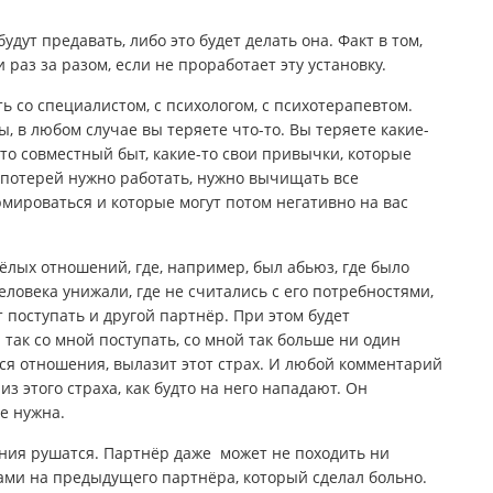
будут предавать, либо это будет делать она. Факт в том,
раз за разом, если не проработает эту установку.
ь со специалистом, с психологом, с психотерапевтом.
 в любом случае вы теряете что-то. Вы теряете какие-
то совместный быт, какие-то свои привычки, которые
 потерей нужно работать, нужно вычищать все
рмироваться и которые могут потом негативно на вас
ёлых отношений, где, например, был абьюз, где было
еловека унижали, где не считались с его потребностями,
т поступать и другой партнёр. При этом будет
 так со мной поступать, со мной так больше ни один
тся отношения, вылазит этот страх. И любой комментарий
из этого страха, как будто на него нападают. Он
е нужна.
ния рушатся. Партнёр даже может не походить ни
ами на предыдущего партнёра, который сделал больно.