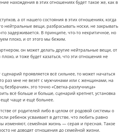
ние нахождения в этих отношениях будет такое же, как в
тупков, а от нашего состояния в этих отношениях, когда
-то нейтральные вещи, разбрасывать носки, не закрывать
что задерживается. В принципе, что-то некритичное, но
вуем плохо, и от этого мы бежим.
артнером, он может делать другие нейтральные вещи, от
плохо, и тоже будет казаться, что эти отношения не
 сценарий проявляется всё сильнее, то может начаться
что раз мне не везёт с мужчинами или с женщинами, на
нец безбрачия», это точно «Светка-разлучница»
рить всё больше и больше, сценарий крепнет, установка
 ещё чаще и ещё больнее.
тстве от родителей либо в целом от родовой системы о
сли ребенок усваивает в детстве, что любить равно
ны изменяют, семейная жизнь — серая и пресная. Такое
просто не доводят отношения до семейной жизни.