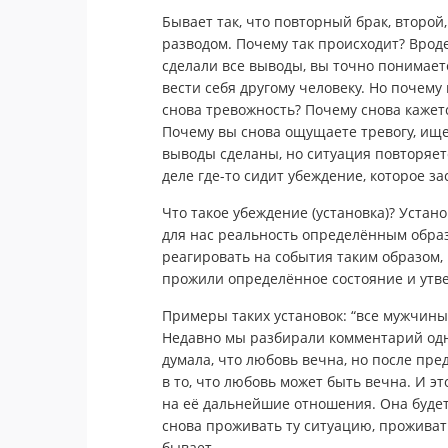
Бывает так, что повторный брак, второй
разводом. Почему так происходит? Врод
сделали все выводы, вы точно понимаете,
вести себя другому человеку. Но почем
снова тревожность? Почему снова кажетс
Почему вы снова ощущаете тревогу, ищет
выводы сделаны, но ситуация повторяетс
деле где-то сидит убеждение, которое за
Что такое убеждение (установка)? Устан
для нас реальность определённым образ
реагировать на события таким образом
прожили определённое состояние и утвер
Примеры таких установок: “все мужчины
Недавно мы разбирали комментарий одн
думала, что любовь вечна, но после пре
в то, что любовь может быть вечна. И э
на её дальнейшие отношения. Она будет 
снова проживать ту ситуацию, проживать
бывает.