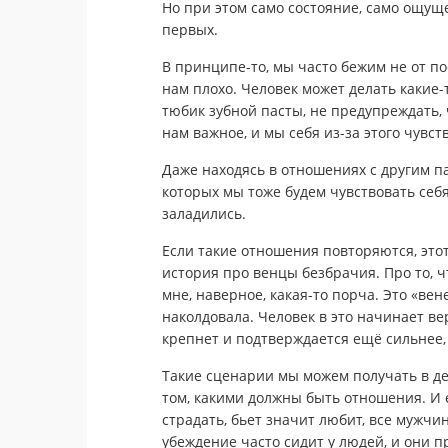
Но при этом само состояние, само ощуще
первых.
В принципе-то, мы часто бежим не от пос
нам плохо. Человек может делать какие
тюбик зубной пасты, не предупреждать, 
нам важное, и мы себя из-за этого чувст
Даже находясь в отношениях с другим п
которых мы тоже будем чувствовать себя 
заладились.
Если такие отношения повторяются, этот
история про венцы безбрачия. Про то, 
мне, наверное, какая-то порча. Это «ве
наколдовала. Человек в это начинает ве
крепнет и подтверждается ещё сильнее,
Такие сценарии мы можем получать в де
том, какими должны быть отношения. И е
страдать, бьет значит любит, все мужчи
убеждение часто сидит у людей, и они 