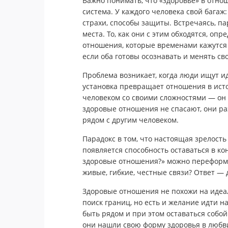
Важно понимать, что «здоровье» в отнош
система. У каждого человека свой бага
страхи, способы защиты. Встречаясь, п
места. То, как они с этим обходятся, опр
отношения, которые временами кажутся 
если оба готовы осознавать и менять св
Проблема возникает, когда люди ищут ид
установка превращает отношения в ист
человеком со своими сложностями — он 
здоровые отношения не спасают, они раз
рядом с другим человеком.
Парадокс в том, что настоящая зрелость
появляется способность оставаться в ко
здоровые отношения?» можно переформу
живые, гибкие, честные связи? Ответ — д
Здоровые отношения не похожи на идеал
поиск границ, но есть и желание идти н
быть рядом и при этом оставаться собой
они нашли свою форму здоровья в любв