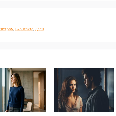
елеграм
,
Вконтакте
,
Дзен