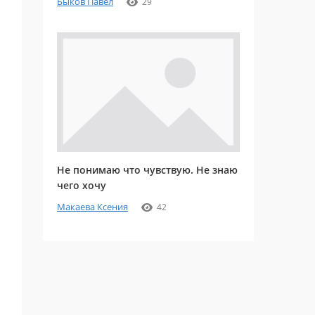
Быков Павел
29
Не понимаю что чувствую. Не знаю
чего хочу
Макаева Ксения
42