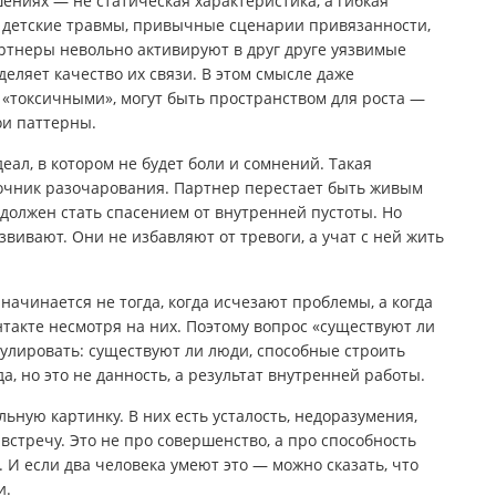
ениях — не статическая характеристика, а гибкая
ж: детские травмы, привычные сценарии привязанности,
артнеры невольно активируют в друг друге уязвимые
еделяет качество их связи. В этом смысле даже
«токсичными», могут быть пространством для роста —
ои паттерны.
еал, в котором не будет боли и сомнений. Такая
очник разочарования. Партнер перестает быть живым
должен стать спасением от внутренней пустоты. Но
вивают. Они не избавляют от тревоги, а учат с ней жить
 начинается не тогда, когда исчезают проблемы, а когда
нтакте несмотря на них. Поэтому вопрос «существуют ли
лировать: существуют ли люди, способные строить
а, но это не данность, а результат внутренней работы.
ьную картинку. В них есть усталость, недоразумения,
австречу. Это не про совершенство, а про способность
. И если два человека умеют это — можно сказать, что
и.