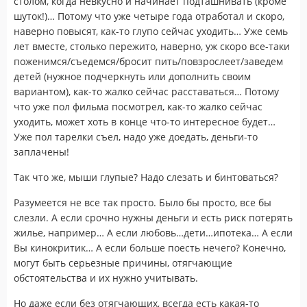
столом, когда невкусно и начинает подташнивать (кроме
шуток!)… Потому что уже четыре года отработал и скоро,
наверно повысят, как-то глупо сейчас уходить… Уже семь
лет вместе, столько пережито, наверно, уж скоро все-таки
поженимся/съедемся/бросит пить/повзрослеет/заведем
детей (нужное подчеркнуть или дополнить своим
вариантом), как-то жалко сейчас расставаться… Потому
что уже пол фильма посмотрел, как-то жалко сейчас
уходить, может хоть в конце что-то интересное будет…
Уже пол тарелки съел, надо уже доедать, деньги-то
заплачены!
Так что же, мыши глупые? Надо слезать и бинтоваться?
Разумеется не все так просто. Было бы просто, все бы
слезли. А если срочно нужны деньги и есть риск потерять
жилье, например… А если любовь…дети…ипотека… А если
Вы кинокритик… А если больше поесть нечего? Конечно,
могут быть серьезные причины, отягчающие
обстоятельства и их нужно учитывать.
Но даже если без отягчающих, всегда есть какая-то