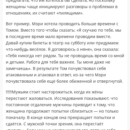
предлагать, что им хотелось бы сделать, но поскольку
женщины чаще инициируют разговоры о проблемах в
отношениях, их считают «пилящими».
Вот пример. Мэри хотела проводить больше времени с
Томом. Вместо того чтобы сказать: «Я скучаю по тебе, мы
в последнее время мало времени проводим вместе.
Давай купим билеты в театр на субботу или придумаем
что-нибудь весёлое. Я договорюсь о няне», она сказала:
«Тебя никогда нет рядом. Ты не проводишь время со мной
и детьми. Работа для тебя важнее. Ты меня даже не
замечаешь». В результате Том почувствовал себя
атакованным и атаковал в ответ, из-за чего Мэри
почувствовала себя ещё более обиженной и отвергнутой.
‼‼‼Мужьям стоит насторожиться, когда их жёны
перестают жаловаться. Исследования показывают, что
постоянное отдаление мужчины приводит к тому, что
женщина продолжает попытки сблизиться — но только
поначалу. В конце концов она прекращает попытки и
сдаётся. С мужской точки зрения, она перестаёт