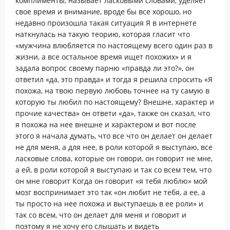
комплименты, называет ласковыми словами, уделяет
свое время и внимание, вроде бы все хорошо, но
недавно произошла такая ситуация Я в интернете
наткнулась на такую теорию, которая гласит что
«мужчина влюбляется по настоящему всего один раз в
жизни, а все остальное время ищет похожих» и я
задала вопрос своему парню «правда ли это?», он
ответил «да, это правда» и тогда я решила спросить «Я
похожа, на твою первую любовь точнее на ту самую в
которую ты любил по настоящему? Внешне, характер и
прочие качества» он ответи «да», также он сказал, что
я похожа на нее внешне и характером и вот после
этого я начала думать, что все что он делает он делает
не для меня, а для нее, в роли которой я выступаю, все
ласковые слова, которые он говори, он говорит не мне,
а ей, в роли которой я выступаю и так со всем тем, что
он мне говорит Когда он говорит «я тебя люблю» мой
мозг воспринимает это так «он любит не тебя, а ее, а
ты просто на нее похожа и выступаешь в ее роли» и
так со всем, что он делает для меня и говорит и
поэтому я не хочу его слышать и видеть