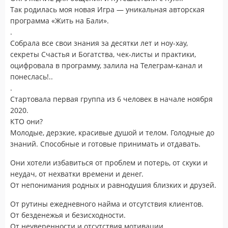
Так родилась моя новая Игра — уникальная авторская
программа «Жить на Бали».
.
Собрала все свои знания за десятки лет и ноу-хау,
секреты Счастья и Богатства, чек-листы и практики,
оцифровала в программу, залила на Телеграм-канал и
понеслась!..
.
Стартовала первая группа из 6 человек в начале ноября
2020.
КТО они?
Молодые, дерзкие, красивые душой и телом. Голодные до
знаний. Способные и готовые принимать и отдавать.
Они хотели избавиться от проблем и потерь, от скуки и
неудач, от нехватки времени и денег.
От непонимания родных и равнодушия близких и друзей.
От рутины ежедневного найма и отсутствия клиентов.
От безденежья и безисходности.
От неуверенности и отсутствия мотивации.