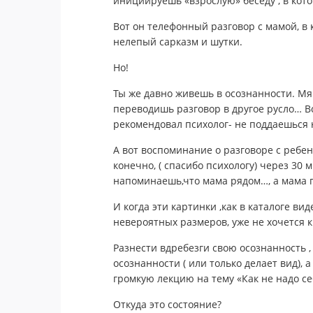
инициируешь «взрослую» беседу , в кот
Вот он телефонный разговор с мамой, в
нелепый сарказм и шутки.
Но!
Ты же давно живешь в осознанности. М
переводишь разговор в другое русло… Вс
рекомендовал психолог- не поддаешься 
А вот воспоминание о разговоре с ребе
конечно, ( спасибо психологу) через 30 
напоминаешь,что мама рядом…, а мама 
И когда эти картинки ,как в каталоге вид
невероятных размеров, уже не хочется к
Разнести вдребезги свою осознанность ,
осознанности ( или только делает вид), 
громкую лекцию на тему «Как не надо се
Откуда это состояние?