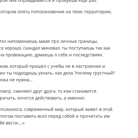
орой она оправдывается и пробуешь еще раз.
 котором опять поползновения на твою территорию,
ягко напоминаешь маме про личные границы,
е хорошо, скандал миновал, ты поступаешь так как
на провокацию, думаешь о себе и последствиях.
нком, который пришел с учебы не в настроении и
мин ты подходишь узнать- как дела ?почему грустный?
пока не нужна…
еоигр, сменяют друг друга, то ком становится
ричать, хочется действовать, а именно:
 психолога, современный мир, который живет в этой
а потом поставить всех перед собой и прочитать им
бя вести….»