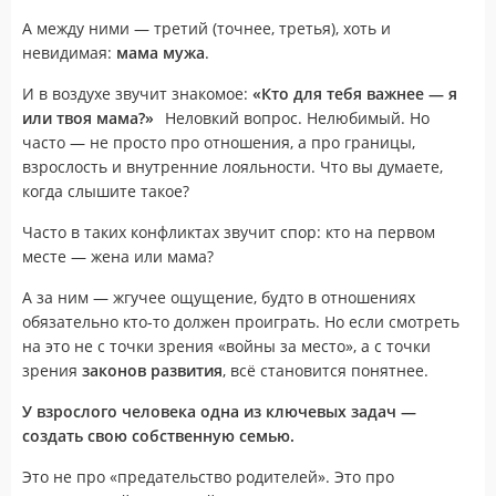
А между ними — третий (точнее, третья), хоть и
невидимая:
мама мужа
.
И в воздухе звучит знакомое:
«Кто для тебя важнее — я
или твоя мама?»
⠀Неловкий вопрос. Нелюбимый. Но
часто — не просто про отношения, а про границы,
взрослость и внутренние лояльности. Что вы думаете,
когда слышите такое?
Часто в таких конфликтах звучит спор: кто на первом
месте — жена или мама?
А за ним — жгучее ощущение, будто в отношениях
обязательно кто-то должен проиграть. Но если смотреть
на это не с точки зрения «войны за место», а с точки
зрения
законов развития
, всё становится понятнее.
У взрослого человека одна из ключевых задач —
создать свою собственную семью.
Это не про «предательство родителей». Это про