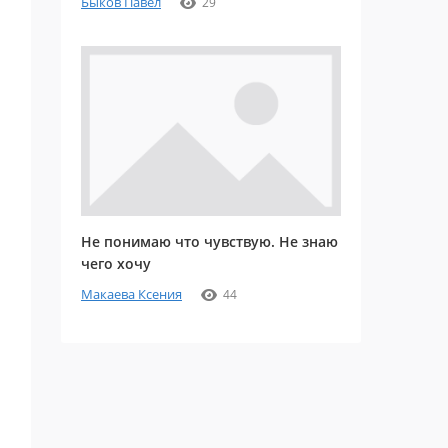
Быков Павел
29
Не понимаю что чувствую. Не знаю
чего хочу
Макаева Ксения
44