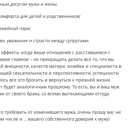
ным досугом мужа и жены;
омфорта для детей и родственников;
семейной паре;
и, уважения и страсти между супругами.
 эффекта, когда ваши отношения с расставшимся с
мое главное – не прекращать делать все то, что вы
й внешности, качеств матери, хозяйки и специалиста в
вашей сексапильности и перспективности, успешности
лось все это бросить и вернуться к прежней жизни.
т будет аналогичным прошлому. То есть, вы и ваш муж
ми от своего брака, со всеми вытекающими оттуда
то требовать от изменившего мужа, очень прошу вас не
ом числе и … вашего собственного доверия к мужу!