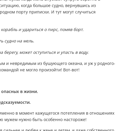
итуацию, когда большое судно, вернувшись из
родном порту приписки. И тут могут случиться
корабль и удариться о пирс, помяв борт.
ь судно на мель.
ерегу, может оступиться и упасть в воду.
лым и невредимым из бушующего океана, и уж у родного-
 командой не могло произойти! Вот-вот!
 опасных в жизни.
едсказуемости.
, именно в момент кажущегося потепления в отношениях
ю мужем нужно быть особенно настороже!
 сильнее и любви к жене и детям, и даже собственного