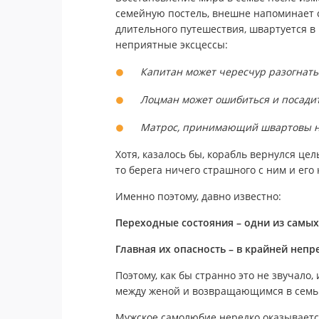
семейную постель, внешне напоминает с
длительного путешествия, швартуется в 
неприятные эксцессы:
Капитан может чересчур разогнать 
Лоцман может ошибиться и посадит
Матрос, принимающий швартовы на б
Хотя, казалось бы, корабль вернулся це
то берега ничего страшного с ним и его
Именно поэтому, давно известно:
Переходные состояния – одни из самых
Главная их опасность – в крайней непр
Поэтому, как бы странно это не звучало
между женой и возвращающимся в семь
Мужское самолюбие нередко оказывается