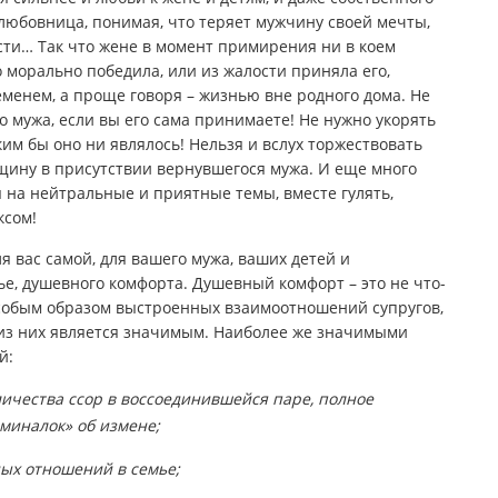
 любовница, понимая, что теряет мужчину своей мечты,
ти… Так что жене в момент примирения ни в коем
о морально победила, или из жалости приняла его,
менем, а проще говоря – жизнью вне родного дома. Не
о мужа, если вы его сама принимаете! Не нужно укорять
им бы оно ни являлось! Нельзя и вслух торжествовать
щину в присутствии вернувшегося мужа. И еще много
я на нейтральные и приятные темы, вместе гулять,
ксом!
я вас самой, для вашего мужа, ваших детей и
ье, душевного комфорта. Душевный комфорт – это не что-
 особым образом выстроенных взаимоотношений супругов,
 из них является значимым. Наиболее же значимыми
й:
ичества ссор в воссоединившейся паре, полное
миналок» об измене;
ных отношений в семье;