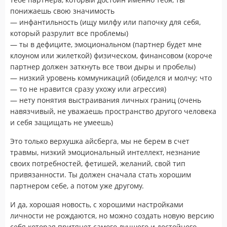
понижаешь свою значимость
— инфантильность (ищу милфу или папочку для себя,
который разрулит все проблемы)
— ты в дефиците, эмоциональном (партнер будет мне
клоуном или жилеткой) физическом, финансовом (короче
партнер должен заткнуть все твои дыры и пробелы)
— низкий уровень коммуникаций (обиделся и молчу; что
— то не нравится сразу ухожу или агрессия)
— нету понятия выстраивания личных границ (очень
навязчивый, не уважаешь пространство другого человека
и себя защищать не умеешь)
Это только верхушка айсберга, мы не берем в счет
травмы, низкий эмоциональный интеллект, незнание
своих потребностей, фетишей, желаний, свой тип
привязанности. Ты должен сначала стать хорошим
партнером себе, а потом уже другому.
И да, хорошая новость, с хорошими настройками
личности не рождаются, но можно создать новую версию
себя которая притянет самого лучшего и достойного