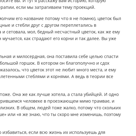
росите вы. И тут я расскажу вам историю, которую
ерапии, если мы затрагиваем тему проекций.
олчим его название потому что я не помню), цветок был
щные и стебли друг с другом переплетались в
и сетовала, мол, бедный несчастный цветок, как же ему
 мучается, как страдают его корни и так далее. Вы уже
ьная и милосердная, она поставила себе целью спасти
 большой горшок. В котором он благополучно и сдох
оказалось, что цветок этот не любит много места, и ему
плетенными стеблями и корнями. А ведь в теории все
 тоже. Она же как лучше хотела, а стала убийцей. И одно
урившемся человеке в проезжающем мимо трамвае, и
близких. В общем, людей тоже жалко, потому что скольких
чше» или «я же знаю, что ты скоро мне изменишь, поэтому
о избавиться, если всю жизнь их используешь для