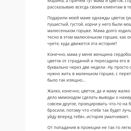
Марина, а причем тут мама и цветок, сп
рассказываю всегда своим клиентам в т
Подарили моей маме однажды цветок (ум
пушистый, густой, корни у него были мо
малюсеньком горшке. Мама долго ходила 
тесно в этом малюсеньком горшке, как он
чуете, куда движется эта история?
Конечно, мама у меня женщина сердобол
цветок от страданий и пересадила его в
буквально через две недели. Ну, просто 
нужно жить в маленьком горшке, с пере
было так изящно…
Жалко, конечно, цветок, да и маму жалко
дело мимоходом сделать выводы о нахм
совсем другое, проецировать что-то на 
бросили, потому что «тебе так будет лу
уйду вперед тебя», история умалчивает.
От попадания в проекции не так-то легк