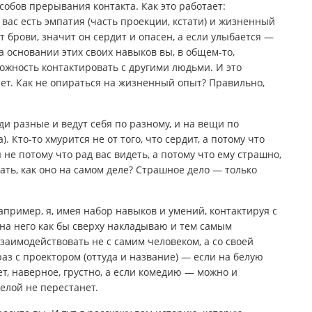
собов прерывания контакта. Как это работает:
у вас есть эмпатия (часть проекции, кстати) и жизненный
т брови, значит он сердит и опасен, а если улыбается —
 основании этих своих навыков вы, в общем-то,
ожность контактировать с другими людьми. И это
ает. Как не опираться на жизненный опыт? Правильно,
ди разные и ведут себя по разному, и на вещи по
). Кто-то хмурится не от того, что сердит, а потому что
я не потому что рад вас видеть, а потому что ему страшно,
ать, как оно на самом деле? Страшное дело — только
апример, я, имея набор навыков и умений, контактируя с
 на него как бы сверху накладываю и тем самым
заимодействовать не с самим человеком, а со своей
аз с проектором (оттуда и название) — если на белую
ет, наверное, грустно, а если комедию — можно и
белой не перестанет.