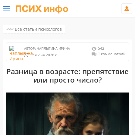
ПСИХ инфо
<<< Все статьи психологов
542
АВТОР:
ЧАПЛЫГИНА ИРИНА
1 комменатрий
17 июня 2026 г.
Разница в возрасте: препятствие
или просто число?