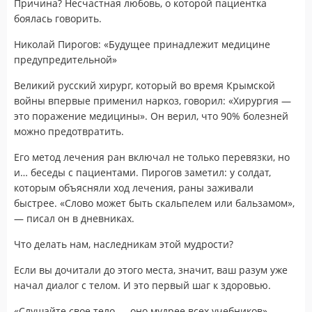
Причина? Несчастная любовь, о которой пациентка
боялась говорить.
Николай Пирогов: «Будущее принадлежит медицине
предупредительной»
Великий русский хирург, который во время Крымской
войны впервые применил наркоз, говорил: «Хирургия —
это поражение медицины». Он верил, что 90% болезней
можно предотвратить.
Его метод лечения ран включал не только перевязки, но
и… беседы с пациентами. Пирогов заметил: у солдат,
которым объясняли ход лечения, раны заживали
быстрее. «Слово может быть скальпелем или бальзамом»,
— писал он в дневниках.
Что делать нам, наследникам этой мудрости?
Если вы дочитали до этого места, значит, ваш разум уже
начал диалог с телом. И это первый шаг к здоровью.
«Слушайте свое тело — оно мудрее всех учебников», —