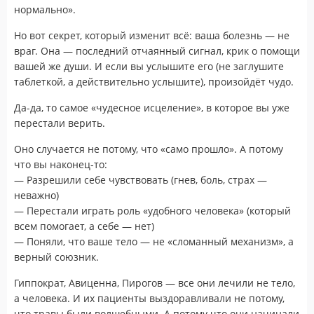
нормально».
Но вот секрет, который изменит всё: ваша болезнь — не
враг. Она — последний отчаянный сигнал, крик о помощи
вашей же души. И если вы услышите его (не заглушите
таблеткой, а действительно услышите), произойдёт чудо.
Да-да, то самое «чудесное исцеление», в которое вы уже
перестали верить.
Оно случается не потому, что «само прошло». А потому
что вы наконец-то:
— Разрешили себе чувствовать (гнев, боль, страх —
неважно)
— Перестали играть роль «удобного человека» (который
всем помогает, а себе — нет)
— Поняли, что ваше тело — не «сломанный механизм», а
верный союзник.
Гиппократ, Авиценна, Пирогов — все они лечили не тело,
а человека. И их пациенты выздоравливали не потому,
что травы были волшебными. А потому что они начинали