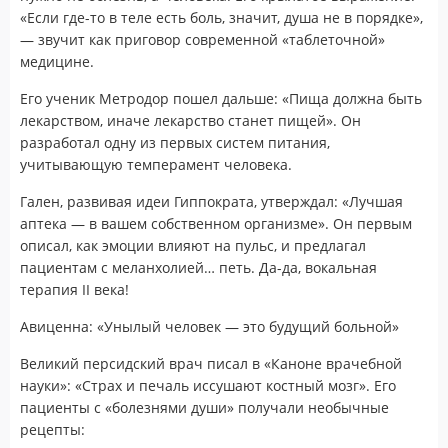
«Если где-то в теле есть боль, значит, душа не в порядке»,
— звучит как приговор современной «таблеточной»
медицине.
Его ученик Метродор пошел дальше: «Пища должна быть
лекарством, иначе лекарство станет пищей». Он
разработал одну из первых систем питания,
учитывающую темперамент человека.
Гален, развивая идеи Гиппократа, утверждал: «Лучшая
аптека — в вашем собственном организме». Он первым
описал, как эмоции влияют на пульс, и предлагал
пациентам с меланхолией… петь. Да-да, вокальная
терапия II века!
Авиценна: «Унылый человек — это будущий больной»
Великий персидский врач писал в «Каноне врачебной
науки»: «Страх и печаль иссушают костный мозг». Его
пациенты с «болезнями души» получали необычные
рецепты: