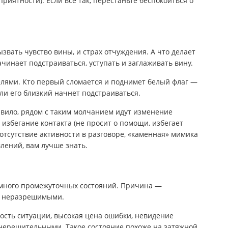
 приятности). Если все так, перестаньте беспокоиться о
ызвать чувство вины, и страх отчуждения. А что делает
чинает подстраиваться, уступать и заглаживать вину.
елями. Кто первый сломается и поднимет белый флаг —
ли его близкий начнет подстраиваться.
авило, рядом с таким молчанием идут изменение
избегание контакта (не просит о помощи, избегает
отсутствие активности в разговоре, «каменная» мимика
лений, вам лучше знать.
ё много промежуточных состояний. Причина —
т неразрешимыми.
ость ситуации, высокая цена ошибки, невидение
нерешительными. Такое состояние похоже на затяжной