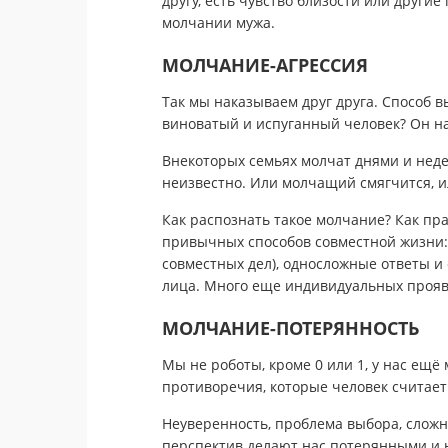
другу, есть чувство близости или другие
молчании мужа.
МОЛЧАНИЕ-АГРЕССИЯ
Так мы наказываем друг друга. Способ в
виноватый и испуганный человек? Он на
Внекоторых семьях молчат днями и нед
неизвестно. Или молчащий смягчится, и
Как распознать такое молчание? Как пр
привычных способов совместной жизни: 
совместных дел), односложные ответы и 
лица. Много еще индивидуальных прояв
МОЛЧАНИЕ-ПОТЕРЯННОСТЬ
Мы не роботы, кроме 0 или 1, у нас ещ
противоречия, которые человек считае
Неуверенность, проблема выбора, сложн
перспектив делают нас потерянными и 