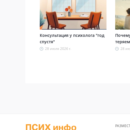
Консультация у психолога "год
Почему
спустя"
теряем
28 июля 2026 г.
28 ию
ПСИХ инфо
РАЗМЕС