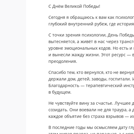
С Днём Великой Победы!
Сегодня я обращаюсь к вам как психолог 
глубокий внутренний рубеж, где история
С точки зрения психологии, День Побед
вытесняется, а живёт в нас через транс
уровне эмоциональных кодов. Но есть и
и вынесли жажду жизни. Этот ресурс — в
преодоления.
Спасибо тем, кто вернулся, кто не верн
держали дом, детей, заводы, госпитали.
Благодарность — терапевтический инстр
в будущем.
Не чувствуйте вину за счастье. Лучшее 
созидать. Они воевали не для траура, 
каждое объятие без страха взрывов — их
В последние годы мы осмысляем дату г
этом живая правда, не парадная, а с мо