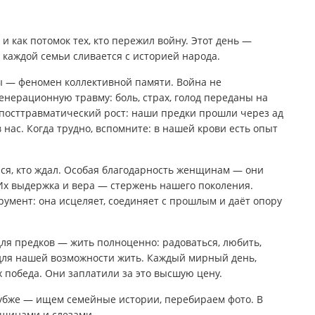
и как потомок тех, кто пережил войну. Этот день —
 каждой семьи сливается с историей народа.
ы — феномен коллективной памяти. Война не
генерационную травму: боль, страх, голод переданы на
 посттравматический рост: наши предки прошли через ад
 нас. Когда трудно, вспомните: в нашей крови есть опыт
улся, кто ждал. Особая благодарность женщинам — они
 Их выдержка и вера — стержень нашего поколения.
умент: она исцеляет, соединяет с прошлым и даёт опору
для предков — жить полноценно: радоваться, любить,
а для нашей возможности жить. Каждый мирный день,
 победа. Они заплатили за это высшую цену.
лубже — ищем семейные истории, перебираем фото. В
рщинами и слезами.