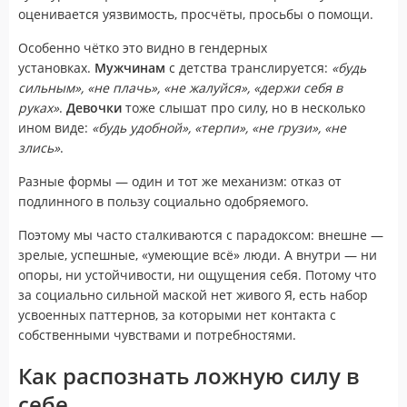
оценивается уязвимость, просчёты, просьбы о помощи.
Особенно чётко это видно в гендерных
установках.
Мужчинам
с детства транслируется:
«будь
сильным», «не плачь», «не жалуйся», «держи себя в
руках»
.
Девочки
тоже слышат про силу, но в несколько
ином виде:
«будь удобной», «терпи», «не грузи», «не
злись»
.
Разные формы — один и тот же механизм: отказ от
подлинного в пользу социально одобряемого.
Поэтому мы часто сталкиваются с парадоксом: внешне —
зрелые, успешные, «умеющие всё» люди. А внутри — ни
опоры, ни устойчивости, ни ощущения себя. Потому что
за социально сильной маской нет живого Я, есть набор
усвоенных паттернов, за которыми нет контакта с
собственными чувствами и потребностями.
Как
распознать ложную силу в
себе