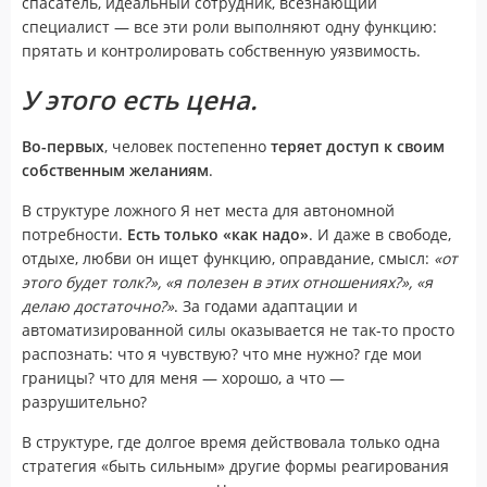
спасатель, идеальный сотрудник, всезнающий
специалист — все эти роли выполняют одну функцию:
прятать и контролировать собственную уязвимость.
У этого есть цена.
Во-первых
, человек постепенно
теряет доступ к своим
собственным желаниям
.
В структуре ложного Я нет места для автономной
потребности.
Есть только «как надо»
. И даже в свободе,
отдыхе, любви он ищет функцию, оправдание, смысл:
«от
этого будет толк?», «я полезен в этих отношениях?», «я
делаю достаточно?»
. За годами адаптации и
автоматизированной силы оказывается не так-то просто
распознать: что я чувствую? что мне нужно? где мои
границы? что для меня — хорошо, а что —
разрушительно?
В структуре, где долгое время действовала только одна
стратегия «быть сильным» другие формы реагирования