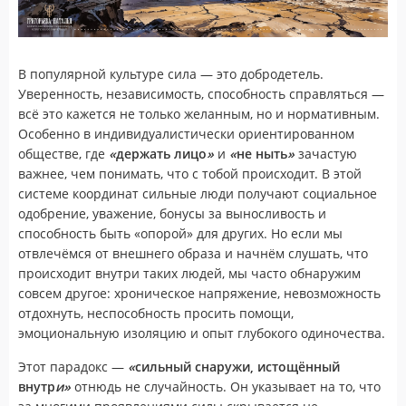
В популярной культуре сила — это добродетель.
Уверенность, независимость, способность справляться —
всё это кажется не только желанным, но и нормативным.
Особенно в индивидуалистически ориентированном
обществе, где
«
держать лицо
»
и
«
не ныть
»
зачастую
важнее, чем понимать, что с тобой происходит. В этой
системе координат сильные люди получают социальное
одобрение, уважение, бонусы за выносливость и
способность быть «опорой» для других. Но если мы
отвлечёмся от внешнего образа и начнём слушать, что
происходит внутри таких людей, мы часто обнаружим
совсем другое: хроническое напряжение, невозможность
отдохнуть, неспособность просить помощи,
эмоциональную изоляцию и опыт глубокого одиночества.
Этот парадокс —
«
сильный снаружи, истощённый
внутр
и»
отнюдь не случайность. Он указывает на то, что