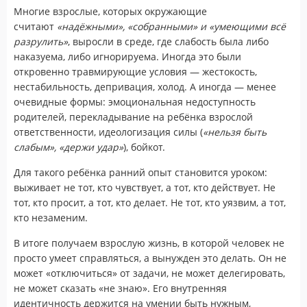
Многие взрослые, которых окружающие
считают
«надёжными», «собранными» и «умеющими всё
разрулить»
, выросли в среде, где слабость была либо
наказуема, либо игнорируема. Иногда это были
откровенно травмирующие условия — жестокость,
нестабильность, депривация, холод. А иногда — менее
очевидные формы: эмоциональная недоступность
родителей, перекладывание на ребёнка взрослой
ответственности, идеологизация силы (
«нельзя быть
слабым», «держи удар»
), бойкот.
Для такого ребёнка ранний опыт становится уроком:
выживает не тот, кто чувствует, а тот, кто действует. Не
тот, кто просит, а тот, кто делает. Не тот, кто уязвим, а тот,
кто незаменим.
В итоге получаем взрослую жизнь, в которой человек не
просто умеет справляться, а вынужден это делать. Он не
может «отключиться» от задачи, не может делегировать,
не может сказать «не знаю». Его внутренняя
идентичность держится на умении быть нужным,