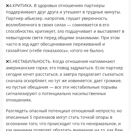
❌4.КРИТИКА. В здоровых отношениях партнеры
поддерживают друг друга и утешают в трудные минуты.
Партнер-абьюзер, напротив, глушит уверенность
возлюбленного в своих силах — сомневается в его
способностях, критикует, зло подшучивает и выставляет в
невыгодном свете перед общими знакомыми. При этом
часто в ход идет обесценивание переживаний и
газлайтинг («тебе показалось», «этого не было»).
❌5.НЕСТАБИЛЬНОСТЬ. Когда отношения напоминают
американские горки, это повод задуматься. Если партнер
сегодня хочет расстаться, а завтра предлагает съехаться;
сначала оскорбляет, но тут же извиняется; дает громкие,
но пустые обещания — все эти нестабильные порывы
сигнализируют о потенциально насильственных
отношениях.
Разглядеть опасный потенциал отношений непросто, но
описанные 5 признаков могут стать точкой опоры в
осознании того, что происходит что-то ненормальное, и
как минимум позволят обратить внимание на то, как Вам