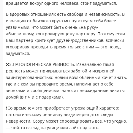
вращается вокруг одного человека, стоит задуматься.
В здоровых отношениях есть свобода и независимость. В
изоляции от близкого круга мы чувствуем себя более
уязвимыми, что может быть очень «на руку»
абьюзивному, контролирующему партнеру. Поэтому если
Ваш партнер критикует друзей/родственников, всячески
уговаривая проводить время только с ним — это повод
задуматься.
❌3.ПАТОЛОГИЧЕСКАЯ РЕВНОСТЬ. Изначально такая
ревность может прикрываться заботой и искренней
заинтересованностью: новый возлюбленный хочет знать,
где и с кем вы проводите время, напоминает о себе
звонками и сообщениями, наносит неожиданные визиты
домой (в т ч и с подарками).
❗Со временем это приобретает угрожающий характер:
патологическому ревнивцу везде мерещатся следы
неверности. Ссору может спровоцировать все, что угодно,
— чей-то взгляд на улице или лайк под фото.