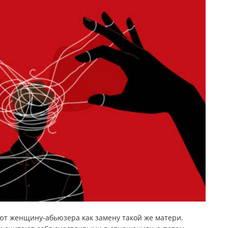
т женщину-абьюзера как замену такой же матери.