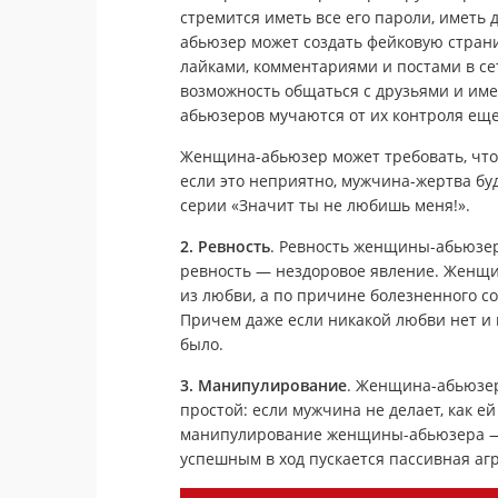
стремится иметь все его пароли, иметь 
абьюзер может создать фейковую страниц
лайками, комментариями и постами в се
возможность общаться с друзьями и име
абьюзеров мучаются от их контроля ещ
Женщина-абьюзер может требовать, что
если это неприятно, мужчина-жертва буд
серии «Значит ты не любишь меня!».
2. Ревность
. Ревность женщины-абьюзер
ревность — нездоровое явление. Женщин
из любви, а по причине болезненного со
Причем даже если никакой любви нет и п
было.
3. Манипулирование
. Женщина-абьюзе
простой: если мужчина не делает, как е
манипулирование женщины-абьюзера —
успешным в ход пускается пассивная агр