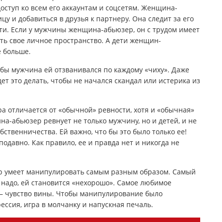
доступ ко всем его аккаунтам и соцсетям. Женщина-
у и добавиться в друзья к партнеру. Она следит за его
ти. Если у мужчины женщина-абьюзер, он с трудом имеет
ть свое личное пространство. А дети женщин-
е больше.
бы мужчина ей отзванивался по каждому «чиху». Даже
ет это делать, чтобы не начался скандал или истерика из
а отличается от «обычной» ревности, хотя и «обычная»
а-абьюзер ревнует не только мужчину, но и детей, и не
бственничества. Ей важно, что бы это было только ее!
одавно. Как правило, ее и правда нет и никогда не
р умеет манипулировать самым разным образом. Самый
й надо, ей становится «нехорошо». Самое любимое
 чувство вины. Чтобы манипулирование было
ессия, игра в молчанку и напускная печаль.