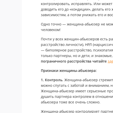
контролировать, исправлять. Или может
доводить его до «кондиции», делать его
зависимостям, а потом унижать его и во
Одно точно — женщина-абьюзер не може
человеком!
Почти у всех женщин-абьюзеров есть ра
расстройство личности), НРЛ (нарциссич
— биполярное расстройство, психопатия
только партнеры, но и дети, и знакомы
пограничного расстройства читайте
зд
Признаки женщины-абьюзера:
1. Контроль
. Женщина-абьюзер стремитс
можно спутать с заботой и вниманием, но
Женщина-абьюзер имеет серьезные проб
душить партнера контролем в отношения
абьюзера тоже все очень сложно.
Женщина-абьюзер контролирует партнер