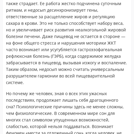
также страдает. Ее работа жестко подчинена суточным
ритмам, и недосып десинхронизирует гены,
ответственные за расщепление жиров и регуляцию
сахара в крови. Это не только способствует набору веса,
но и увеличивает риск развития неалкогольной жировой
болезни печени. Даже пищевод не остается в стороне —
на фоне общего стресса и нарушения моторики ЖКТ
часто возникает или усугубляется гастроэзофагеальная
рефлюксная болезнь (ГЭРБ), когда содержимое желудка
забрасывается в пищевод, вызывая изжогу и воспаление.
Таким образом, недосып можно считать универсальным
разрушителем гармонии во всей пищеварительной
системе.
Но почему же человек, зная о всех этих ужасных
последствиях, продолжает лишать себя драгоценного
сна? Психологические причины здесь не менее сложны,
чем физиологические. В современном мире сон для
многих стал символом упущенных возможностей,
слабостью, которой нельзя поддаваться. Возникает
феномен «мести за отложенный сон», когда человек, не