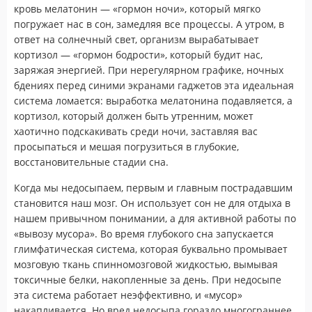
кровь мелатонин — «гормон ночи», который мягко
погружает нас в сон, замедляя все процессы. А утром, в
ответ на солнечный свет, организм вырабатывает
кортизол — «гормон бодрости», который будит нас,
заряжая энергией. При нерегулярном графике, ночных
бдениях перед синими экранами гаджетов эта идеальная
система ломается: выработка мелатонина подавляется, а
кортизол, который должен быть утренним, может
хаотично подскакивать среди ночи, заставляя вас
просыпаться и мешая погрузиться в глубокие,
восстановительные стадии сна.
Когда мы недосыпаем, первым и главным пострадавшим
становится наш мозг. Он использует сон не для отдыха в
нашем привычном понимании, а для активной работы по
«вывозу мусора». Во время глубокого сна запускается
глимфатическая система, которая буквально промывает
мозговую ткань спинномозговой жидкостью, вымывая
токсичные белки, накопленные за день. При недосыпе
эта система работает неэффективно, и «мусор»
накапливается. Но вред недосыпа гораздо многограннее.