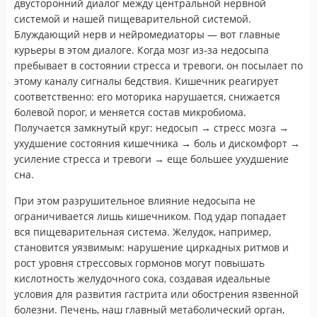
двусторонний диалог между центральной нервной
системой и нашей пищеварительной системой.
Блуждающий нерв и нейромедиаторы — вот главные
курьеры в этом диалоге. Когда мозг из-за недосыпа
пребывает в состоянии стресса и тревоги, он посылает по
этому каналу сигналы бедствия. Кишечник реагирует
соответственно: его моторика нарушается, снижается
болевой порог, и меняется состав микробиома.
Получается замкнутый круг: недосып → стресс мозга →
ухудшение состояния кишечника → боль и дискомфорт →
усиление стресса и тревоги → еще большее ухудшение
сна.
При этом разрушительное влияние недосыпа не
ограничивается лишь кишечником. Под удар попадает
вся пищеварительная система. Желудок, например,
становится уязвимым: нарушение циркадных ритмов и
рост уровня стрессовых гормонов могут повышать
кислотность желудочного сока, создавая идеальные
условия для развития гастрита или обострения язвенной
болезни. Печень, наш главный метаболический орган,