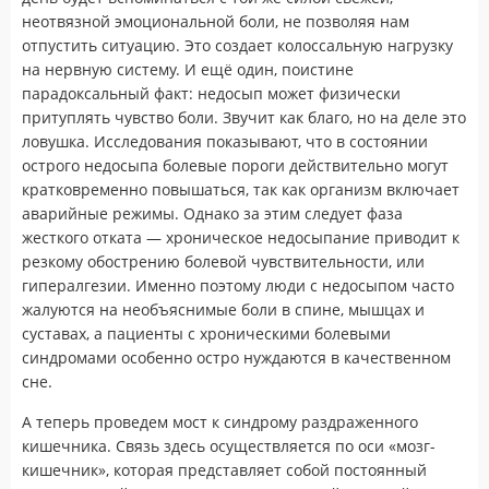
неотвязной эмоциональной боли, не позволяя нам
отпустить ситуацию. Это создает колоссальную нагрузку
на нервную систему. И ещё один, поистине
парадоксальный факт: недосып может физически
притуплять чувство боли. Звучит как благо, но на деле это
ловушка. Исследования показывают, что в состоянии
острого недосыпа болевые пороги действительно могут
кратковременно повышаться, так как организм включает
аварийные режимы. Однако за этим следует фаза
жесткого отката — хроническое недосыпание приводит к
резкому обострению болевой чувствительности, или
гипералгезии. Именно поэтому люди с недосыпом часто
жалуются на необъяснимые боли в спине, мышцах и
суставах, а пациенты с хроническими болевыми
синдромами особенно остро нуждаются в качественном
сне.
А теперь проведем мост к синдрому раздраженного
кишечника. Связь здесь осуществляется по оси «мозг-
кишечник», которая представляет собой постоянный