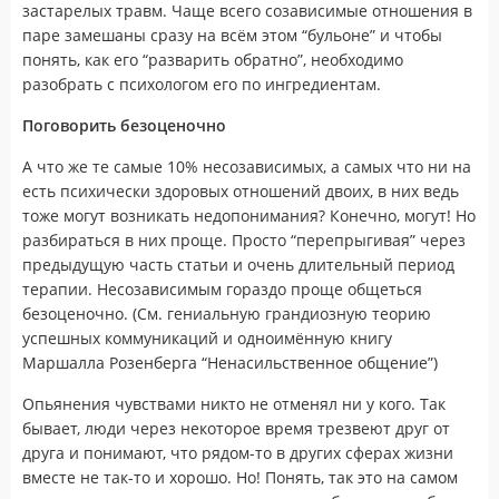
застарелых травм. Чаще всего созависимые отношения в
паре замешаны сразу на всём этом “бульоне” и чтобы
понять, как его “разварить обратно”, необходимо
разобрать с психологом его по ингредиентам.
Поговорить безоценочно
А что же те самые 10% несозависимых, а самых что ни на
есть психически здоровых отношений двоих, в них ведь
тоже могут возникать недопонимания? Конечно, могут! Но
разбираться в них проще. Просто “перепрыгивая” через
предыдущую часть статьи и очень длительный период
терапии. Несозависимым гораздо проще общеться
безоценочно. (См. гениальную грандиозную теорию
успешных коммуникаций и одноимённую книгу
Маршалла Розенберга “Ненасильственное общение”)
Опьянения чувствами никто не отменял ни у кого. Так
бывает, люди через некоторое время трезвеют друг от
друга и понимают, что рядом-то в других сферах жизни
вместе не так-то и хорошо. Но! Понять, так это на самом