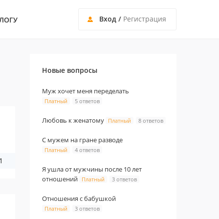
Вход
/
Регистрация
ЛОГУ
Новые вопросы
Муж хочет меня переделать
Платный
5 ответов
Любовь к женатому
Платный
8 ответов
С мужем на гране разводе
Платный
4 ответов
1
Я ушла от мужчины после 10 лет
отношений
Платный
3 ответов
Отношения с бабушкой
Платный
3 ответов