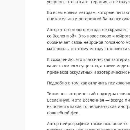
уверены, что это арт-терапия, а не окку
Ко всем новым методам, которые пытают
внимательно и осторожно! Ваша психика
Автор этого нового метода не скрывает
со Вселенной». Это новое слово «нейрог
обозначает связь нейронов головного моз
материалы по этому методу становится яс
К сожалению, это классическая эзотер
качеств живого существа, а также меди
признаков оккультных и эзотерических 
Подробно о том, как отличить психологи
Типично эзотерический подход заключает
Вселенную, и эта Вселенная — всегда п
выполнять какие-то человеческие инстру
волшебной феи.
Автор нейрографики также поклоняется 
рассказывает, что «славит своих Учител