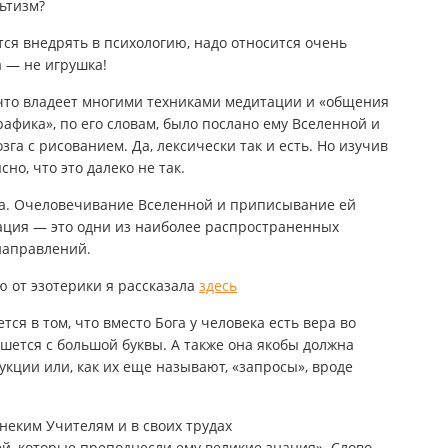
льтизм?
ся внедрять в психологию, надо относится очень
 — не игрушка!
, что владеет многими техниками медитации и «общения
рафика», по его словам, было послано ему Вселенной и
га с рисованием. Да, лексически так и есть. Но изучив
но, что это далеко не так.
ика. Очеловечивание Вселенной и приписывание ей
тация — это одни из наиболее распространенных
направлений.
ю от эзотерики я рассказала
здесь
ся в том, что вместо Бога у человека есть вера во
ишется с большой буквы. А также она якобы должна
кции или, как их еще называют, «запросы», вроде
неким Учителям и в своих трудах
ей, которые преподнесли ему великие знания». Слово