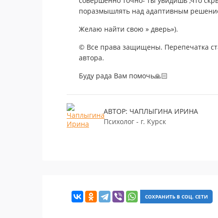
совершенно точно- ты увидишь ,что скр
поразмышлять над адаптивным решени
Желаю найти свою » дверь»).
© Все права защищены. Перепечатка ста
автора.
Буду рада Вам помочь🙏🏻
АВТОР: ЧАПЛЫГИНА ИРИНА
Психолог - г. Курск
СОХРАНИТЬ В СОЦ. СЕТИ