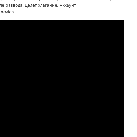
ле развода, целеполагание. Аккаунт
inovich