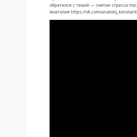
обратился с темой — снятие стресса пос
Анатолия https://vk.com/anatolij_konstant